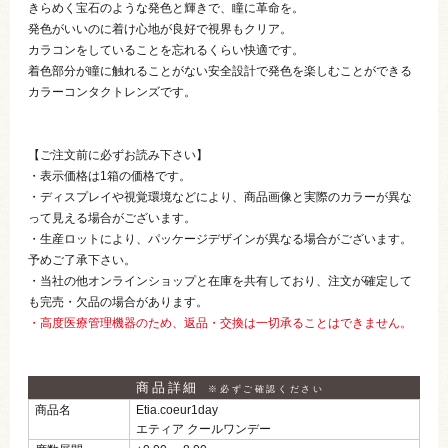
きらめく宝石のような発色と輝きで、瞳に革命を。
発色がいいのに着け心地が良好で視界もクリア。
カラコンをしていることを忘れるくらい快適です。
着色部分が瞳に触れることがない安全設計で発色を楽しむことができる
カラーコンタクトレンズです。
【ご注文前に必ずお読み下さい】
・表示価格は1箱の価格です。
・ディスプレイや視覚環境などにより、商品画像と実際のカラーが異な
って見える場合がございます。
・生産ロットにより、パッケージデザインが異なる場合がございます。
予めご了承下さい。
・当社の他オンラインショップと在庫を共有しており、注文が確定して
も完売・欠品の場合があります。
・高度医療管理機器のため、返品・交換は一切承ることはできません。
商品詳細
※必ずご確認ください
商品名
Etia.coeur1day
エティア クールワンデー