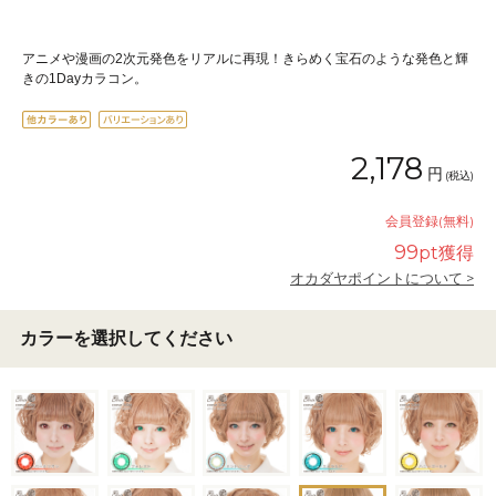
アニメや漫画の2次元発色をリアルに再現！きらめく宝石のような発色と輝
きの1Dayカラコン。
2,178
円
(税込)
会員登録(無料)
99
pt獲得
オカダヤポイントについて >
カラーを選択してください