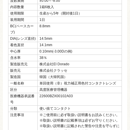
度数展開
±0.00～‐8.00
内容数量
1箱6枚入
使用期限
生産から5年（開封後1日）
装用期間
1日
BC(ベースカー
8.8mm
ブ)
DIA(レンズ直径)
14.5mm
着色直径
14.1mm
中心厚
0.10mm(-3.00Dの例)
含水率
38％
製造販売元
株式会社El Dorado
販売元
株式会社クラッセ
製造国
韓国（大韓民国）
一般名称
単回使用（非）視力補正用色付コンタクトレンズ
区分
高度医療管理機器
医療機器承認番
22600BZX00102A03
号
分類
使い捨てコンタクト
注意事項
※ご使用前に必ず取扱い説明書をお読みください。
※取扱い説明書の記載事項は必ずお守りください。
※取扱い説明書に記載された警告や注意を守らずに