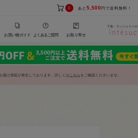
5,500
0
あと
円で送料無料！
下着・ランジェリーの
お買い物ガイド
よくあるご質問
お取り寄せ
お届け遅延が発生しております。詳しくは
こちら
をご確認くださいませ。