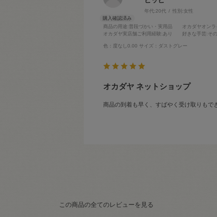
ピッピ
年代:
20代
性別:
女性
商品の用途
:普段づかい・実用品
オカダヤオンラ
オカダヤ実店舗ご利用経験
:あり
好きな手芸
:そ
色：度なし0.00
サイズ：ダストグレー
オカダヤ ネットショップ
商品の到着も早く、すばやく受け取りもで
この商品の全てのレビューを見る