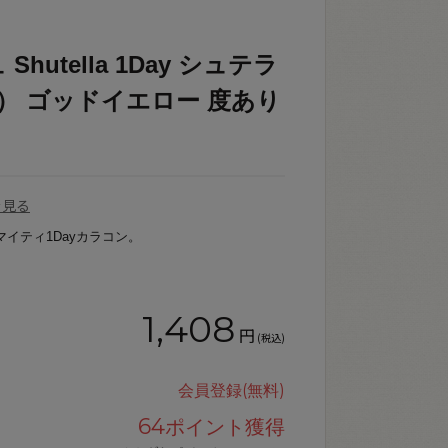
utella 1Day シュテラ
8） ゴッドイエロー 度あり
を見る
マイティ1Dayカラコン。
1,408
円
(税込)
会員登録(無料)
64
ポイント獲得