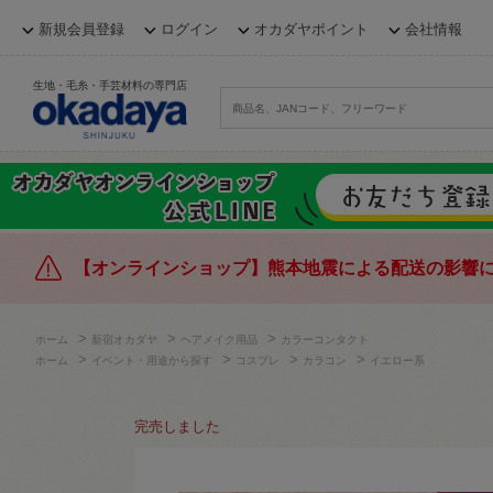
新規会員登録
ログイン
オカダヤポイント
会社情報
生地・毛糸・手芸材料の専門店
【オンラインショップ】熊本地震による配送の影響
>
>
>
ホーム
新宿オカダヤ
ヘアメイク用品
カラーコンタクト
>
>
>
>
ホーム
イベント・用途から探す
コスプレ
カラコン
イエロー系
完売しました