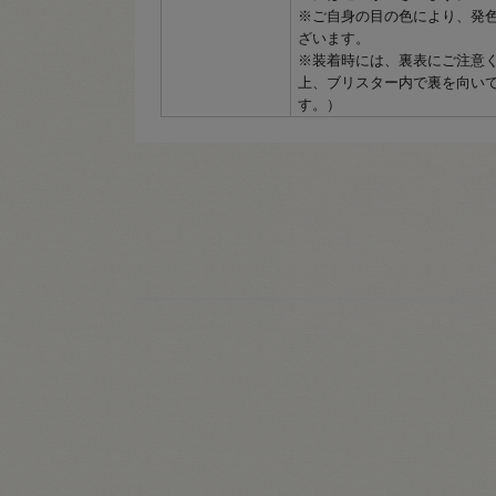
※ご自身の目の色により、発
ざいます。
※装着時には、裏表にご注意
上、ブリスター内で裏を向い
す。）