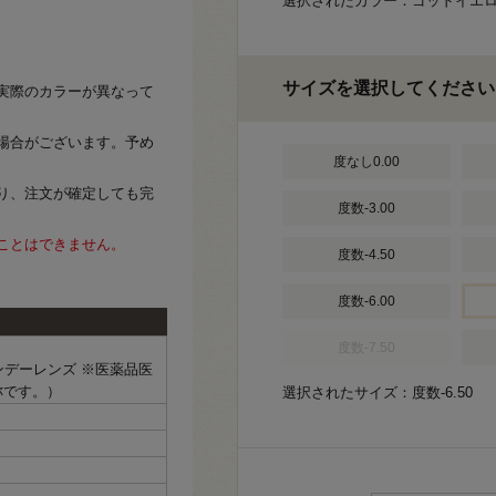
選択されたカラー：ゴッドイエ
サイズを選択してください
実際のカラーが異なって
場合がございます。予め
度なし0.00
り、注文が確定しても完
度数-3.00
ことはできません。
度数-4.50
度数-6.00
度数-7.50
ワンデーレンズ ※医薬品医
称です。）
選択されたサイズ：度数-6.50