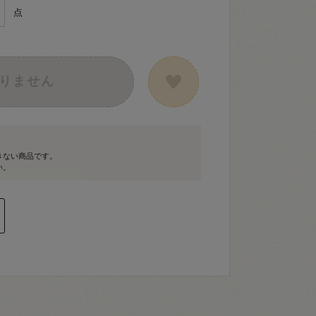
点
りません
きない商品です。
い。