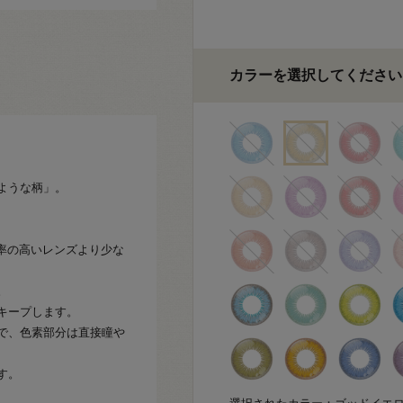
カラーを選択してください
。
ような柄」。
水率の高いレンズより少な
。
キープします。
で、色素部分は直接瞳や
す。