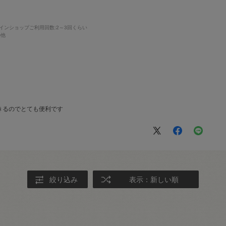
インショップご利用回数
:2～3回くらい
の他
きるのでとても便利です
絞り込み
表示：新しい順