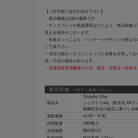
【ご注文前に必ずお読み下さい】
・表示価格は1箱の価格です。
・ディスプレイや視覚環境などにより、商品画像と
見える場合がございます。
・生産ロットにより、パッケージデザインが異なる
ご了承下さい。
・当社の他オンラインショップと在庫を共有してお
売・欠品の場合があります。
・高度医療管理機器のため、返品・交換は一切承る
商品詳細
※必ずご確認ください
Shutella 1Day
商品名
シュテラ１day（販売名:MI
療機器等法の規定に基づく名
±0.00～‐8.00
度数展開
1箱6枚入
内容数量
開封後1日
使用期限
終日装用（1Day）