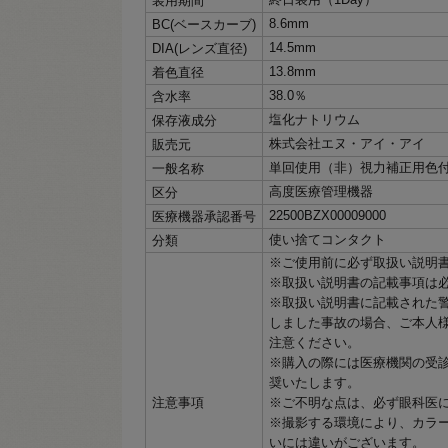
装用期間
8.6mm
BC(ベースカーブ)
14.5mm
DIA(レンズ直径)
13.8mm
着色直径
38.0％
含水率
塩化ナトリウム
保存液成分
株式会社エヌ・アイ・アイ
販売元
単回使用（非）視力補正用色
一般名称
高度医療管理機器
区分
22500BZX00009000
医療機器承認番号
使い捨てコンタクト
分類
※ご使用前に必ず取扱い説明
※取扱い説明書の記載事項は
※取扱い説明書に記載された
しました事故の場合、ご本人
注意ください。
※購入の際には医療機関の受
奨いたします。
注意事項
※ご不明な点は、必ず眼科医
※撮影する環境により、カラ
いには違いがございます。