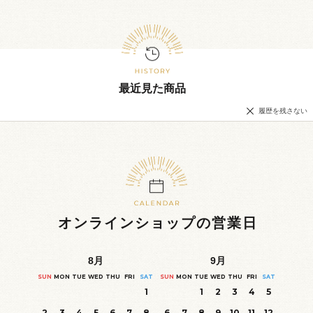
最近見た商品
履歴を残さない
オンラインショップの営業日
8
月
9
月
SUN
MON
TUE
WED
THU
FRI
SAT
SUN
MON
TUE
WED
THU
FRI
SAT
1
1
2
3
4
5
2
3
4
5
6
7
8
6
7
8
9
10
11
12