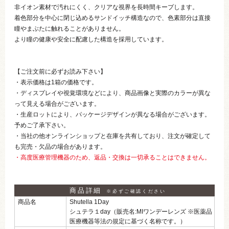
非イオン素材で汚れにくく、クリアな視界を長時間キープします。
着色部分を中心に閉じ込めるサンドイッチ構造なので、色素部分は直接
瞳やまぶたに触れることがありません。
より瞳の健康や安全に配慮した構造を採用しています。
【ご注文前に必ずお読み下さい】
・表示価格は1箱の価格です。
・ディスプレイや視覚環境などにより、商品画像と実際のカラーが異な
って見える場合がございます。
・生産ロットにより、パッケージデザインが異なる場合がございます。
予めご了承下さい。
・当社の他オンラインショップと在庫を共有しており、注文が確定して
も完売・欠品の場合があります。
・高度医療管理機器のため、返品・交換は一切承ることはできません。
商品詳細
※必ずご確認ください
商品名
Shutella 1Day
シュテラ１day（販売名:MIワンデーレンズ ※医薬品
医療機器等法の規定に基づく名称です。）