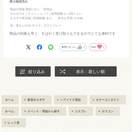
商品の用途
:普段づかい・実用品
オカダヤオンラインショップご利用回数
:2～3回くらい
オカダヤ実店舗ご利用経験
:あり
好きな手芸
:その他
色：度なし0.00
サイズ：ダストグレー
商品の到着も早く、すばやく受け取りもできるのでとても便利です
参考になった
0
Like!
1
絞り込み
表示：新しい順
ホーム
>
新宿オカダヤ
>
ヘアメイク用品
>
カラーコンタクト
ホーム
>
イベント・用途から探す
>
コスプレ
>
カラコン
>
レッド系