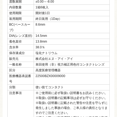
度数展開
±0.00～‐8.00
内容数量
1箱6枚入
使用期限
開封後1日
装用期間
終日装用（1Day）
BC(ベースカー
8.6mm
ブ)
DIA(レンズ直径)
14.5mm
着色直径
13.8mm
含水率
38.0％
保存液成分
塩化ナトリウム
販売元
株式会社エヌ・アイ・アイ
一般名称
単回使用（非）視力補正用色付コンタクトレンズ
区分
高度医療管理機器
医療機器承認番
22500BZX00009000
号
分類
使い捨てコンタクト
注意事項
※ご使用前に必ず取扱い説明書をお読みください。
※取扱い説明書の記載事項は必ずお守りください。
※取扱い説明書に記載された警告や注意を守らずに
発生しました事故の場合、ご本人様の責任となりま
すのでご注意ください。