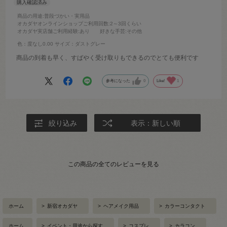
商品の用途
:普段づかい・実用品
オカダヤオンラインショップご利用回数
:2～3回くらい
オカダヤ実店舗ご利用経験
:あり
好きな手芸
:その他
色：度なし0.00
サイズ：ダストグレー
商品の到着も早く、すばやく受け取りもできるのでとても便利です
参考になった
0
Like!
1
絞り込み
表示：新しい順
この商品の全てのレビューを見る
ホーム
>
新宿オカダヤ
>
ヘアメイク用品
>
カラーコンタクト
ホーム
>
イベント・用途から探す
>
コスプレ
>
カラコン