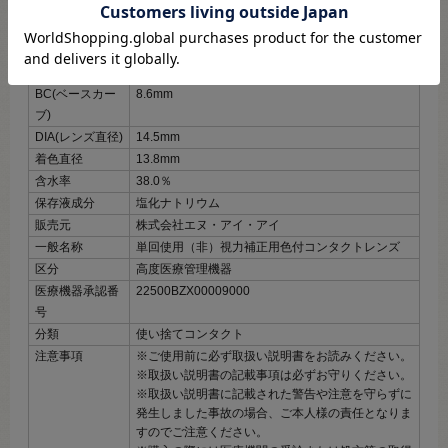
度数展開
±0.00～‐8.00
内容数量
1箱6枚入
使用期限
開封後1日
装用期間
終日装用（1Day）
BC(ベースカー
8.6mm
ブ)
DIA(レンズ直径)
14.5mm
着色直径
13.8mm
含水率
38.0％
保存液成分
塩化ナトリウム
販売元
株式会社エヌ・アイ・アイ
一般名称
単回使用（非）視力補正用色付コンタクトレンズ
区分
高度医療管理機器
医療機器承認番
22500BZX00009000
号
分類
使い捨てコンタクト
注意事項
※ご使用前に必ず取扱い説明書をお読みください。
※取扱い説明書の記載事項は必ずお守りください。
※取扱い説明書に記載された警告や注意を守らずに
発生しました事故の場合、ご本人様の責任となりま
すのでご注意ください。