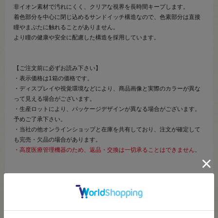
非イオン素材で汚れにくく、クリアな視界を長時間キープします。
着色部分を中心に閉じ込めるサンドイッチ構造なので、色素部分は直接
瞳やまぶたに触れることがありません。
より瞳の健康や安全に配慮した構造を採用しています。
【ご注文前に必ずお読み下さい】
・表示価格は1箱の価格です。
・ディスプレイや視覚環境などにより、商品画像と実際のカラーが異な
って見える場合がございます。
・生産ロットにより、パッケージデザインが異なる場合がございます。
予めご了承下さい。
・当社の他オンラインショップと在庫を共有しており、注文が確定して
も完売・欠品の場合があります。
・高度医療管理機器のため、返品・交換は一切承ることはできません。
商品詳細
※必ずご確認ください
商品名
Shutella 1Day
シュテラ１day（販売名:MIワンデーレンズ ※医薬品
医療機器等法の規定に基づく名称です。）