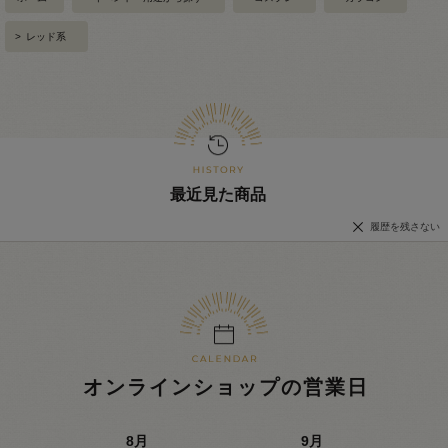
>
レッド系
最近見た商品
履歴を残さない
オンラインショップの営業日
8
月
9
月