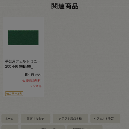
関連商品
手芸用フェルト ミニー
200 446 06Bk99_
154
円
(税込)
会員登録(無料)
7
pt獲得
ホーム
>
新宿オカダヤ
>
クラフト用品各種
>
フェルト手芸