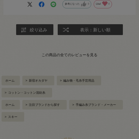
参考になった
0
Like!
0
絞り込み
表示：新しい順
この商品の全てのレビューを見る
ホーム
>
新宿オカダヤ
>
編み物・毛糸手芸用品
>
コットン・コットン混紡糸
ホーム
>
注目ブランドから探す
>
手編み糸ブランド・メーカー
>
スキー