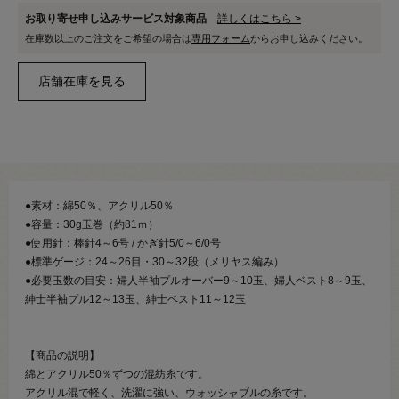
お取り寄せ申し込みサービス対象商品
詳しくはこちら >
在庫数以上のご注文をご希望の場合は
専用フォーム
からお申し込みください。
●素材：綿50％、アクリル50％
●容量：30g玉巻（約81ｍ）
●使用針：棒針4～6号 / かぎ針5/0～6/0号
●標準ゲージ：24～26目・30～32段（メリヤス編み）
●必要玉数の目安：婦人半袖プルオーバー9～10玉、婦人ベスト8～9玉、
紳士半袖プル12～13玉、紳士ベスト11～12玉
【商品の説明】
綿とアクリル50％ずつの混紡糸です。
アクリル混で軽く、洗濯に強い、ウォッシャブルの糸です。