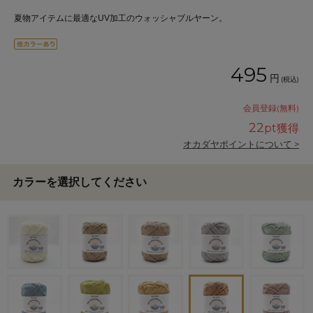
夏物アイテムに最適なUV加工のウォッシャブルヤーン。
495
円
(税込)
会員登録(無料)
22
pt獲得
オカダヤポイントについて >
カラーを選択してください