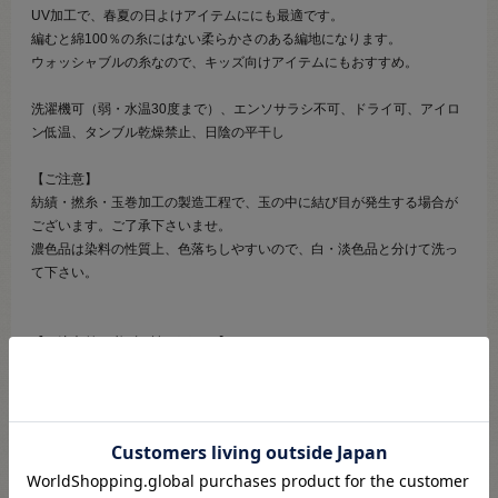
UV加工で、春夏の日よけアイテムににも最適です。
編むと綿100％の糸にはない柔らかさのある編地になります。
ウォッシャブルの糸なので、キッズ向けアイテムにもおすすめ。
洗濯機可（弱・水温30度まで）、エンソサラシ不可、ドライ可、アイロ
ン低温、タンブル乾燥禁止、日陰の平干し
【ご注意】
紡績・撚糸・玉巻加工の製造工程で、玉の中に結び目が発生する場合が
ございます。ご了承下さいませ。
濃色品は染料の性質上、色落ちしやすいので、白・淡色品と分けて洗っ
て下さい。
【ご注文前に必ずお読み下さい】
・表示価格は1玉の価格です。
・ご覧になるディスプレイ環境により、実際のお色と異なる場合がござ
います。
・予告なくパッケージが変更になる場合がございます。
・当社の他オンラインショップと在庫を共有しており、注文が確定して
も完売･欠品の場合があります。予めご了承下さい。