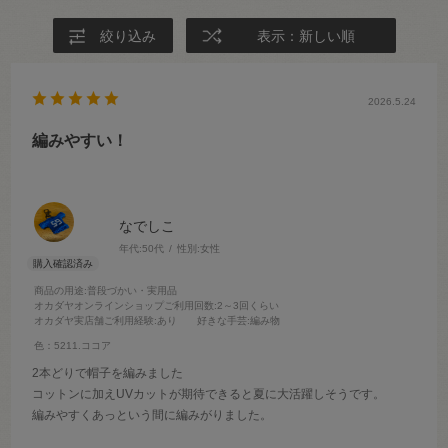
絞り込み
表示：新しい順
2026.5.24
編みやすい！
なでしこ
年代:
50代
性別:
女性
商品の用途
:普段づかい・実用品
オカダヤオンラインショップご利用回数
:2～3回くらい
オカダヤ実店舗ご利用経験
:あり
好きな手芸
:編み物
色：5211.ココア
2本どりで帽子を編みました
コットンに加えUVカットが期待できると夏に大活躍しそうです。
編みやすくあっという間に編みがりました。