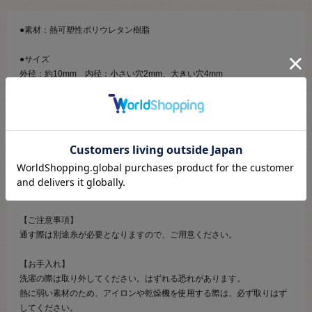
●素材：熱可塑性ポリウレタン樹脂
●サイズ
外径：約10mm 内径：小さい穴2mm、大きい穴4mm
●入り数
6個入
【商品の説明】
後付けでゴムひものサイズが調整できる、ソフトな肌あたりのストッパ
ーです。
【ご注意事項】
通す際は別途糸が必要となりますので、ご用意ください。
【お手入れ】
洗濯の際は取り外してください。はずれる恐れがあります。
熱に弱い素材のため、アイロンや乾燥機を使用する際は、必ず取りはず
してください。