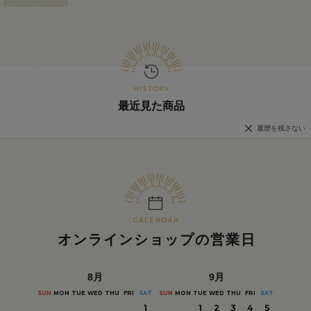
最近見た商品
履歴を残さない
オンラインショップの営業日
8
月
9
月
SUN
MON
TUE
WED
THU
FRI
SAT
SUN
MON
TUE
WED
THU
FRI
SAT
1
1
2
3
4
5