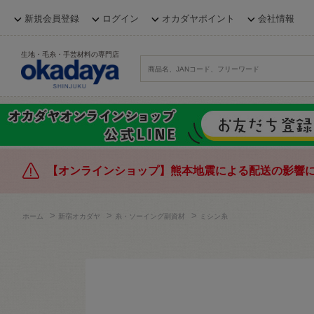
新規会員登録
ログイン
オカダヤポイント
会社情報
生地・毛糸・手芸材料の専門店
【オンラインショップ】熊本地震による配送の影響
>
>
>
ホーム
新宿オカダヤ
糸・ソーイング副資材
ミシン糸