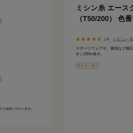
ミシン糸 エースク
（T50/200） 色番7
レビュー
1件
スポーツウェアや、服地など幅
すい200m巻き。