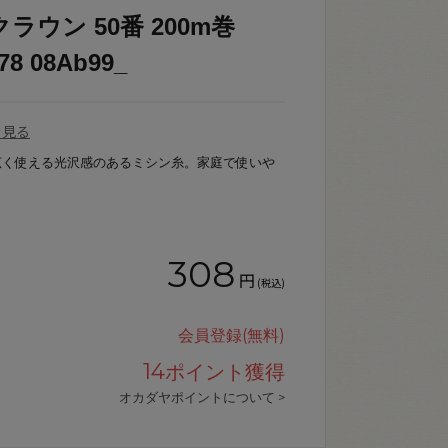
ラウン 50番 200m巻
8 08Ab99_
を見る
広く使える光沢感のあるミシン糸。家庭で使いや
308
円
(税込)
会員登録(無料)
14
ポイント獲得
オカダヤポイントについて >