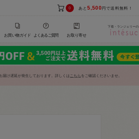
5,500
0
あと
円で送料無料！
下着・ランジェリーの
お買い物ガイド
よくあるご質問
お取り寄せ
お届け遅延が発生しております。詳しくは
こちら
をご確認くださいませ。