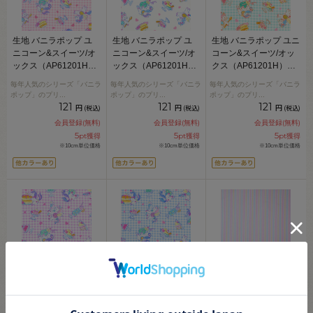
生地 バニラポップ ユ
生地 バニラポップ ユ
生地 バニラポップ ユニ
ニコーン&スイーツ/オ
ニコーン&スイーツ/オ
コーン&スイーツ/オッ
ックス（AP61201H）
ックス（AP61201H）
クス（AP61201H）
2B.ピンク 09Ae99_
2A.白 09Ae99_
2C.グリーン 09Ae99_
毎年人気のシリーズ「バニラ
毎年人気のシリーズ「バニラ
毎年人気のシリーズ「バニラ
ポップ」のプリ
...
ポップ」のプリ
...
ポップ」のプリ
...
121
121
121
円
円
円
(税込)
(税込)
(税込)
会員登録(無料)
会員登録(無料)
会員登録(無料)
5
5
5
pt獲得
pt獲得
pt獲得
※10cm単位価格
※10cm単位価格
※10cm単位価格
生地 バニラポップ ユ
生地 バニラポップ ユ
生地 バニラポップ スト
ニコーン&スイーツ/オ
ニコーン&スイーツ/オ
ライプ（AP95412） A.
ックス（AP61201H）
ックス（AP61201H）
ピンク系マルチカラー
2D.パープル 09Ae99_
2E.ブルー 09Ae99_
09Bk23_
毎年人気のシリーズ「バニラ
毎年人気のシリーズ「バニラ
ゆめかわ風ストライプのコッ