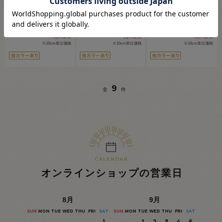
ポップ」のプリ
...
ポップ」のプリ
...
トンプリント生
...
121
121
121
円
円
円
(税込)
(税込)
(税込)
会員登録(無料)
会員登録(無料)
会員登録(無料)
5
5
5
pt獲得
pt獲得
pt獲得
※10cm単位価格
※10cm単位価格
※10cm単位価格
9
全
件
オンラインショップの営業日
8
月
9
月
SUN
MON
TUE
WED
THU
FRI
SAT
SUN
MON
TUE
WED
THU
FRI
SAT
1
1
2
3
4
5