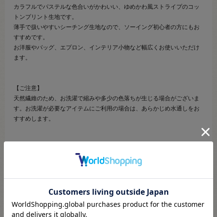
カラフルでパステルな色合いがかわいい、ゆめかわ風ストライプのコッ
トンプリント生地です。
薄手で扱いやすいシーチング生地なので、ソーイング初心者の方にもお
すすめです。
お洋服やバッグ、エプロン、インテリア小物など幅広くお使いいただけ
ます。
【ご注意】
天然繊維のため、お洗濯で縮みや多少の色落ちが生じる場合がございま
す。お洗濯が必要なアイテムにご利用の場合は、あらかじめ水通しをお
すすめします。
【ご注文前に必ずお読み下さい】
・表示価格は10cmの価格です。
・生地は10cmから10cm単位で販売しております。
・ご覧になるディスプレイ環境などにより、商品画像と実物の色味が異
なる場合があります。
・生産ロットにより、色味や風合いが変わる場合があります。幅につき
ましても若干差が生じる場合があります。予めご了承くださいませ。