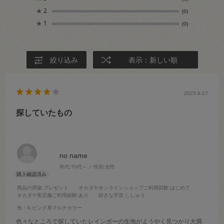
★
2
(0)
★
1
(0)
絞り込み
表示：新しい順
2023.6.17
探していたもの
no name
年代:
70代～
性別:
女性
商品の用途
:プレゼント
オカダヤオンラインショップご利用回数
:はじめて
オカダヤ実店舗ご利用経験
:あり
好きな手芸
:ししゅう
色：A.ピンク系マルチカラー
色々なところで探していたレインボーの生地がようやく見つかり大満