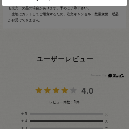
・当社の他オンラインショップと在庫を共有しており、注文が確定して
も完売・欠品の場合があります。予めご了承下さい。
・生地はカットしてご用意するため、注文キャンセル・数量変更・返品
がお受けできません。
ユーザーレビュー
4.0
1
レビュー件数：
件
★
5
(0)
★
4
(1)
★
3
(0)