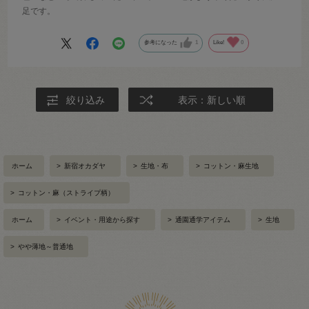
足です。
参考になった
1
Like!
0
絞り込み
表示：新しい順
ホーム
>
新宿オカダヤ
>
生地・布
>
コットン・麻生地
>
コットン・麻（ストライプ柄）
ホーム
>
イベント・用途から探す
>
通園通学アイテム
>
生地
>
やや薄地～普通地