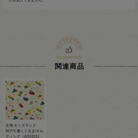
関連商品
生地 キッズランド
BOYS 働くくるま/キル
ティング（AQ24111）