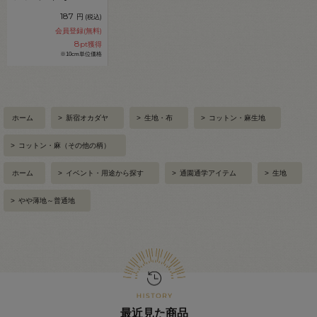
11B.キナリ 09Bi19_
187
円
(税込)
会員登録(無料)
8
pt獲得
※10cm単位価格
ホーム
>
新宿オカダヤ
>
生地・布
>
コットン・麻生地
>
コットン・麻（その他の柄）
ホーム
>
イベント・用途から探す
>
通園通学アイテム
>
生地
>
やや薄地～普通地
最近見た商品