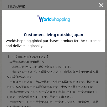
【商品の説明】
キッズランドシリーズのシーチングのプリント生地です。
お子さんに人気の働く車がデザインされています。
柄に上下がないので、生地の方向を気にせず使えます。
やや薄手のコットン生地で針通りも良く、手縫いでもミシンでも縫いや
すいので初心者の方にもおすすめです。
巾着袋やランチョンマット、スモックなどの入園入学グッズにおすすめ
です。
【ご注文前に必ずお読み下さい】
・表示価格は10cmの価格です。
・生地は10cmから10cm単位で販売しております。
・ご覧になるディスプレイ環境などにより、商品画像と実物の色味が異
なる場合があります。
・生産ロットにより、色味や風合いが変わる場合があります。幅につき
ましても若干差が生じる場合があります。予めご了承くださいませ。
・当社の他オンラインショップと在庫を共有しており、注文が確定して
も完売・欠品の場合があります。予めご了承下さい。
・生地はカットしてご用意するため、注文キャンセル・数量変更・返品
がお受けできません。