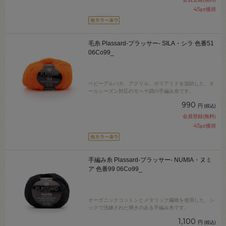
45
pt獲得
毛糸 Plassard-プラッサー- SILA・シラ 色番51
06Co99_
ベビーアルパカ、アクリル、ポリアミドを混紡した、オ
ールシーズン対応のモヘヤ調の手編み糸です。
990
円
(税込)
会員登録(無料)
45
pt獲得
手編み糸 Plassard-プラッサー- NUMIA・ヌミ
ア 色番99 06Co99_
オーガニックコットンとメタリック繊維を使用した、シ
ックで洗練された輝きのある手編み糸です。
1,100
円
(税込)