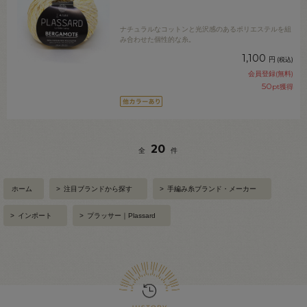
ナチュラルなコットンと光沢感のあるポリエステルを組
み合わせた個性的な糸。
1,100
円
(税込)
会員登録(無料)
50
pt獲得
20
全
件
ホーム
>
注目ブランドから探す
>
手編み糸ブランド・メーカー
>
インポート
>
プラッサー｜Plassard