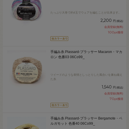
たっぷり大巻で約4玉でウェアを編むことが出来ます。
2,200
円
(税込)
会員登録(無料)
100
pt獲得
手編み糸 Plassard-プラッサー Macaron・マカ
ロン 色番03 06Co99_
ツイードのような表情としっとりした風合いを兼ね備え
た糸
1,540
円
(税込)
会員登録(無料)
70
pt獲得
手編み糸 Plassard-プラッサー Bergamote・ベ
ルガモット 色番40 06Co99_