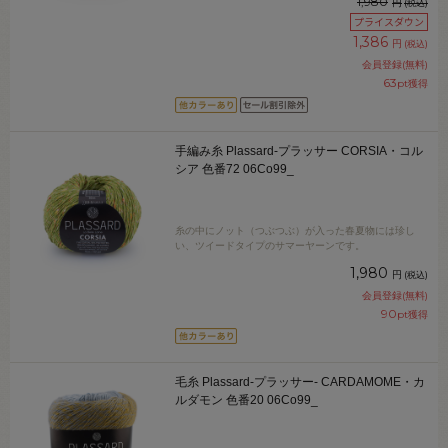
1,980
円
(税込)
プライスダウン
1,386
円
(税込)
会員登録(無料)
63
pt獲得
手編み糸 Plassard-プラッサー CORSIA・コル
シア 色番72 06Co99_
糸の中にノット（つぶつぶ）が入った春夏物には珍し
い、ツイードタイプのサマーヤーンです。
1,980
円
(税込)
会員登録(無料)
90
pt獲得
毛糸 Plassard-プラッサー- CARDAMOME・カ
ルダモン 色番20 06Co99_