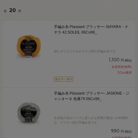
20
全
件
手編み糸 Plassard-プラッサー- NAYARA・ナ
ヤラ 42.SOLEIL 06Co99_
綿とポリエステルのスラブ調の手編み糸です。
1,100
円
(税込)
会員登録(無料)
50
pt獲得
手編み糸 Plassard-プラッサー- JASIONE・ジ
ャシオーネ 色番79 06Co99_
生成色の糸をベースに柔らかな杢調の風合いが特徴的
な、リリヤン状の手編み糸です。
990
円
(税込)
会員登録(無料)