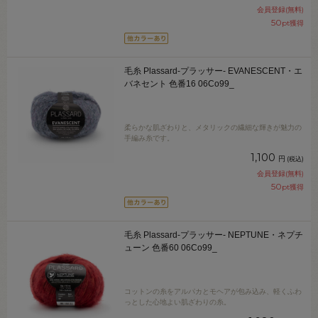
会員登録(無料)
50
pt獲得
毛糸 Plassard-プラッサー- EVANESCENT・エ
バネセント 色番16 06Co99_
柔らかな肌ざわりと、メタリックの繊細な輝きが魅力の
手編み糸です。
1,100
円
(税込)
会員登録(無料)
50
pt獲得
毛糸 Plassard-プラッサー- NEPTUNE・ネプチ
ューン 色番60 06Co99_
コットンの糸をアルパカとモヘアが包み込み、軽くふわ
っとした心地よい肌ざわりの糸。