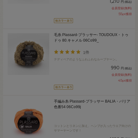
1,210
円
(税込)
会員登録(無料)
55
pt獲得
毛糸 Plassard-プラッサー- TOUDOUX・トゥ
ドゥ 80.キャメル 06Co99_
1件
テディベアのようなふわふわなループヤーン。
990
円
(税込)
会員登録(無料)
45
pt獲得
手編み糸 Plassard-プラッサー BALIA・バリア
色番54 06Co99j
コットンとリネンに加え、ヘンプが入ったウエア向けの
サマーヤーンです！