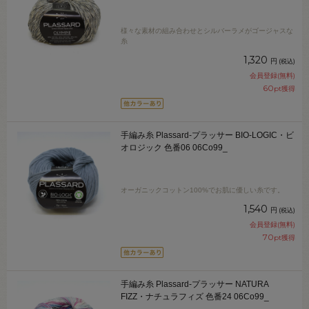
様々な素材の組み合わせとシルバーラメがゴージャスな
糸
1,320
円
(税込)
会員登録(無料)
60
pt獲得
手編み糸 Plassard-プラッサー BIO-LOGIC・ビ
オロジック 色番06 06Co99_
オーガニックコットン100%でお肌に優しい糸です。
1,540
円
(税込)
会員登録(無料)
70
pt獲得
手編み糸 Plassard-プラッサー NATURA
FIZZ・ナチュラフィズ 色番24 06Co99_