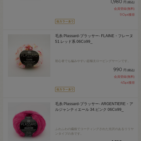
1,980
円
(税込)
会員登録(無料)
90
pt獲得
毛糸 Plassard-プラッサー- FLAINE・フレーヌ
51.レッド系 06Co99_
初心者でも編みやすい超極太ロービングヤーンです。
990
円
(税込)
会員登録(無料)
45
pt獲得
毛糸 Plassard-プラッサー- ARGENTIERE・ア
ルジャンティエール 34.ピンク 06Co99_
ふわふわの繊維でコーティングされた光沢のあるリリヤ
ンタイプの糸です。