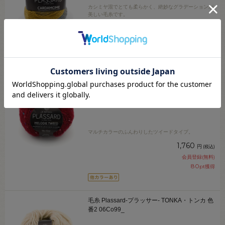
カシミヤ混でとても柔らかく、絶妙なグラデーションが
美しい毛糸です。
6,050
円
(税込)
会員登録(無料)
275
pt獲得
毛糸 Plassard-プラッサー- MELODIE
TWEED・メロディーツイード 色番84
06Co99_
マルチカラーのふんわりしたツイードタイプ。
1,760
円
(税込)
会員登録(無料)
80
pt獲得
毛糸 Plassard-プラッサー- TONKA・トンカ 色
番2 06Co99_