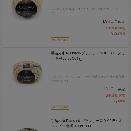
ふんわりした編地に仕上がる甘撚りのロービングタイ
プ。
1,980
円
(税込)
会員登録(無料)
90
pt獲得
手編み糸 Plassard-プラッサー NOUGAT・ヌガ
ー 色番50 06Co99_
リネンとコットンにビスコースの柔らかさを絡ませた鮮
やかな糸です。
1,210
円
(税込)
会員登録(無料)
55
pt獲得
手編み糸 Plassard-プラッサー OLYMPIE・オ
リンピー 色番10 06Co99_