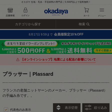
オカダヤ 生地・毛糸・手芸材料の専門店｜5,500円以上で送料無料！
カテゴリから探す
検索
会員様限定10％OFF
8月17日 9:59まで
【オンラインショップ】地震による配送の影響について
プラッサー｜Plassard
フランスの老舗ニットヤーンのメーカー、プラッサー（Plassard）
の手編み糸です。。
表示切替
絞り込み
代表色のみ表示