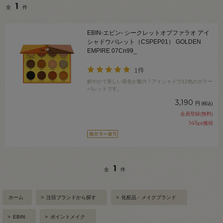
1
全
件
EBIN-エビン- シークレットオブファラオ アイ
シャドウパレット（CSPEP01） GOLDEN
EMPIRE 07Cn99_
1件
鮮やかで美しい発色が魅力！アイシャドウ12色のカラー
パレットです。
3,190
円
(税込)
会員登録(無料)
145
pt獲得
1
全
件
ホーム
>
注目ブランドから探す
>
化粧品・メイクブランド
>
EBIN
>
ポイントメイク