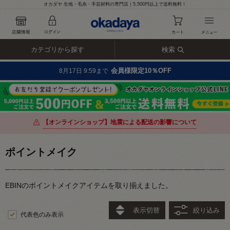
オカダヤ 生地・毛糸・手芸材料の専門店｜5,500円以上で送料無料！
カテゴリから探す
検索
会員様限定10％OFF
8月17日 9:59まで
【オンラインショップ】地震による配送の影響について
ポイントメイク
EBINのポイントメイクアイテムを取り揃えました。
表示切替
絞り込み
代表色のみ表示