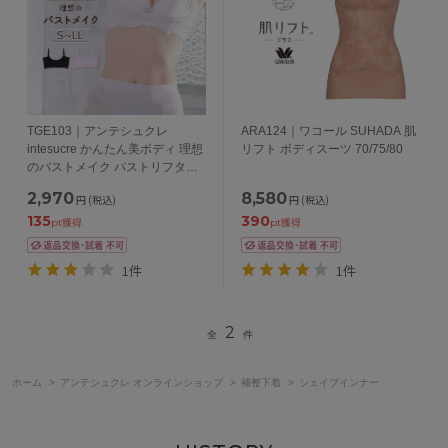
TGE103｜アンテシュクレ
ARA124｜ワコール SUHADA 肌
intesucre かんたん美ボディ 理想
リフト ボディスーツ 70/75/80
のバストメイク バストリフター
S/M/L/LL
2,970
8,580
円
(税込)
円
(税込)
135
390
pt獲得
pt獲得
1件
1件
2
全
件
ホーム
>
アンテシュクレ オンラインショップ
>
補整下着
>
シェイプインナー