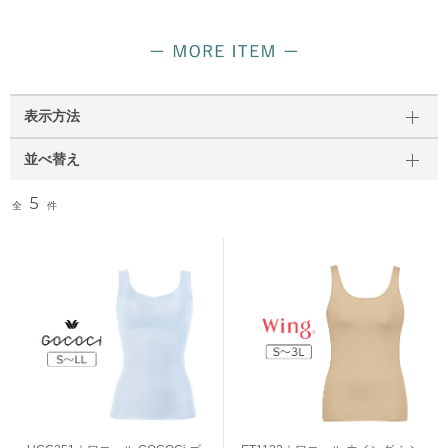
表示方法
並べ替え
5
全
件