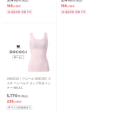
3,410
3,410
円
(税込)
円
(税込)
155
155
pt獲得
pt獲得
UGG210｜ワコール GOCOCi ゴ
コチ ベンベルグ カップ付きイン
ナー M/L/LL
5,170
円
(税込)
235
pt獲得