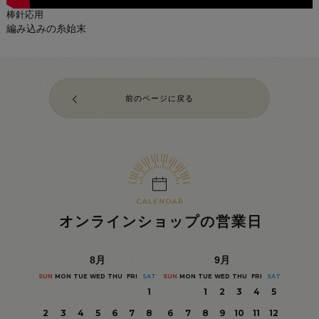
棒針応用
編み込みの糸始末
オンラインショップの営業日
8
月
9
月
SUN
MON
TUE
WED
THU
FRI
SAT
SUN
MON
TUE
WED
THU
FRI
SAT
1
1
2
3
4
5
2
3
4
5
6
7
8
6
7
8
9
10
11
12