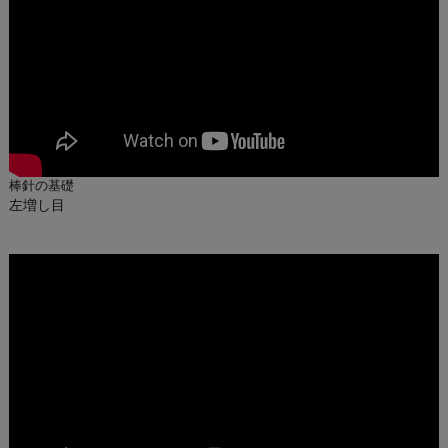
棒針の基礎
左増し目