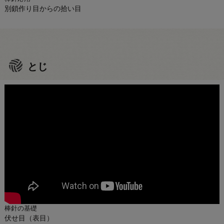
別鎖作り目からの拾い目
とじ
棒針の基礎
伏せ目（表目）