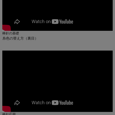
棒針の基礎
糸色の替え方（裏目）
棒針応用