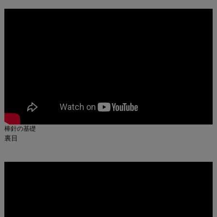
棒針の基礎
裏目