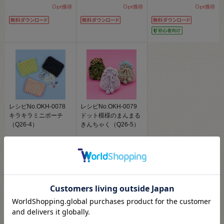
0
0
0
pt獲得
pt獲得
pt獲得
レシピNo.OKH-0078
レシピNo.OKH-0079
キラキラミニポーチ
ドット模様のまんまる
（Q26-4）
きんちゃく（Q26-5）
かぎ針編み / 編み図 / ポーチ /
かぎ針編み / 編み図 / ポーチ /
...
...
￥0
￥0
円
円
(税込)
(税込)
会員登録(無料)
会員登録(無料)
0
0
pt獲得
pt獲得