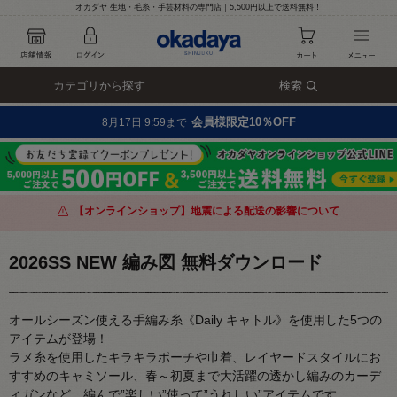
オカダヤ 生地・毛糸・手芸材料の専門店｜5,500円以上で送料無料！
カテゴリから探す
検索
会員様限定10％OFF
8月17日 9:59まで
【オンラインショップ】地震による配送の影響について
2026SS NEW 編み図 無料ダウンロード
オールシーズン使える手編み糸《Daily キャトル》を使用した5つの
アイテムが登場！
ラメ糸を使用したキラキラポーチや巾着、レイヤードスタイルにお
すすめのキャミソール、春～初夏まで大活躍の透かし編みのカーデ
ィガンなど、編んで”楽しい”使って”うれしい”アイテムです。