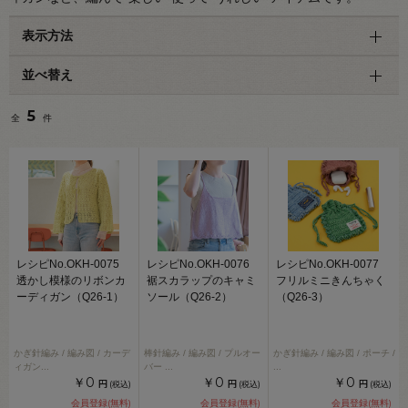
表示方法
並べ替え
5
全
件
レシピNo.OKH-0075
レシピNo.OKH-0076
レシピNo.OKH-0077
透かし模様のリボンカ
裾スカラップのキャミ
フリルミニきんちゃく
ーディガン（Q26-1）
ソール（Q26-2）
（Q26-3）
かぎ針編み / 編み図 / カーデ
棒針編み / 編み図 / プルオー
かぎ針編み / 編み図 / ポーチ /
ィガン
...
バー
...
...
￥0
￥0
￥0
円
円
円
(税込)
(税込)
(税込)
会員登録(無料)
会員登録(無料)
会員登録(無料)