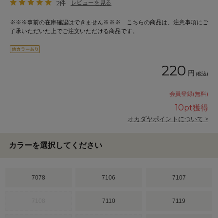
2件
レビューを見る
※※※事前の在庫確認はできません※※※ こちらの商品は、注意事項にご
了承いただいた上でご注文いただける商品です。
220
円
(税込)
会員登録(無料)
10
pt獲得
オカダヤポイントについて >
カラーを選択してください
7078
7106
7107
7108
7110
7119