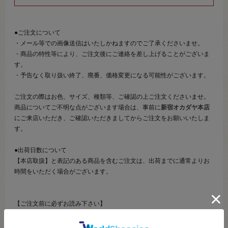
●ご注文について
・メール等での画像送信はいたしかねますのでご了承くださいませ。
・商品の特性等により、ご注文後にご連絡を差し上げることがございま
す。
・予告なく取り扱い終了、廃番、価格変更になる可能性がございます。
ご注文の際はお色、サイズ、種類等、ご確認の上ご注文くださいませ。
商品についてご不明な点がございます場合は、事前に
新宿オカダヤ本店
にご来店いただき、ご確認いただきましてからご注文をお願いいたしま
す。
●出荷日数について
【本店取扱】と表記のある商品を含むご注文は、出荷までに通常よりお
時間をいただく場合がございます。
【ご注文前に必ずお読み下さい】
・表示価格は1個の価格です。
・当社の他オンラインショップと在庫を共有しており、注文が確定して