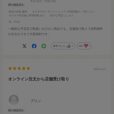
年代:
40代
性別:
女性
商品の用途
:趣味
オカダヤオンラインショップご利用回数
:4～5回くらい
オカダヤ実店舗ご利用経験
:あり
好きな手芸
:ししゅう
色：7019
一般的な手芸店で取扱いが少ない商品でも、店舗受け取りで送料無料
の注文ができて大変便利です。
参考になった
0
Like!
0
2023.4.27
オンライン注文から店舗受け取り
プリン