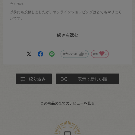
色：7504
以前にも投稿しましたが、オンラインショッピングはとてもやリにく
いてす。
ただ、オンラインで注文して店舗で支払いできるのは送料かかからな
続きを読む
いので助かります。また私が注文したときはオンラインだと割引にな
る期間で、店舗受け取りでも適応していただけたのがよかつたで
す。
参考になった
0
Like!
1
スタッフのかたもおいそがしくても、相談にのっていただけて手芸初
心者の私には有り難いです。
商品ですが、青木和子さんのミモザのリースに使うモール糸が手に入
絞り込み
表示：新しい順
らず、代用品としてタペストリーウール糸を使用したところフレンチ
ナッツのボリューム感が程良く、フリマアプリに出しているのです
が、沢山のいいね、コメントをいたたくことができ出品した当日には
売れました。
この商品の全てのレビューを見る