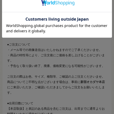
そのため、商品画像および詳細は記載しておりません。
また、詳細につきましてのご案内、ご相談もオンラインショップ窓
口では承っておりません。
併せて下記のご説明事項につきましてもご確認、ご了承の上、ご注
文いただきますようお願いいたします。
●ご注文について
・メール等での画像送信はいたしかねますのでご了承くださいませ。
・商品の特性等により、ご注文後にご連絡を差し上げることがございま
す。
・予告なく取り扱い終了、廃番、価格変更になる可能性がございます。
ご注文の際はお色、サイズ、種類等、ご確認の上ご注文くださいませ。
商品についてご不明な点がございます場合は、事前に
新宿オカダヤ本店
にご来店いただき、ご確認いただきましてからご注文をお願いいたしま
す。
●出荷日数について
【本店取扱】と表記のある商品を含むご注文は、出荷までに通常よりお
時間をいただく場合がございます。