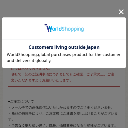
※新宿オカダヤ本店お取り扱い商品のご注文専用ページです※
こちらのページは、店頭にてあらかじめ商品詳細および商品コード
をご確認いただいた上でご注文いただけるページです。
そのため、商品画像および詳細は記載しておりません。
また、詳細につきましてのご案内、ご相談もオンラインショップ窓
口では承っておりません。
併せて下記のご説明事項につきましてもご確認、ご了承の上、ご注
文いただきますようお願いいたします。
●ご注文について
・メール等での画像送信はいたしかねますのでご了承くださいませ。
・商品の特性等により、ご注文後にご連絡を差し上げることがございま
す。
・予告なく取り扱い終了、廃番、価格変更になる可能性がございます。