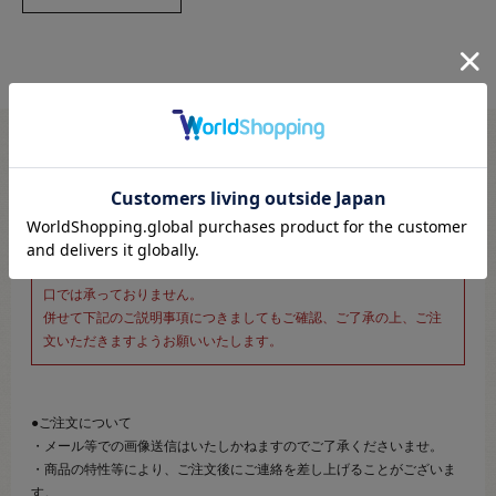
※新宿オカダヤ本店お取り扱い商品のご注文専用ページです※
こちらのページは、店頭にてあらかじめ商品詳細および商品コード
をご確認いただいた上でご注文いただけるページです。
そのため、商品画像および詳細は記載しておりません。
また、詳細につきましてのご案内、ご相談もオンラインショップ窓
口では承っておりません。
併せて下記のご説明事項につきましてもご確認、ご了承の上、ご注
文いただきますようお願いいたします。
●ご注文について
・メール等での画像送信はいたしかねますのでご了承くださいませ。
・商品の特性等により、ご注文後にご連絡を差し上げることがございま
す。