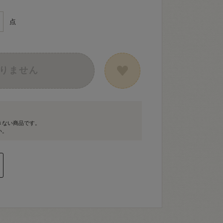
点
りません
きない商品です。
い。