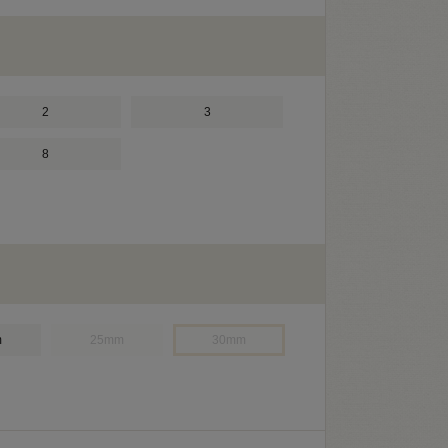
2
3
8
m
25mm
30mm