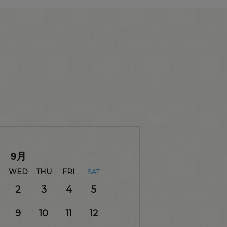
9
月
WED
THU
FRI
SAT
2
3
4
5
9
10
11
12