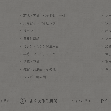
芯地・芯材・パッド類・中材
レ
ふちどり・パイピング
ワ
リボン
ボ
各種付属品
ソ
ミシン・ミシン関連用品
染
羊毛・フェルティング
刺
造花・花材
羽
雑貨・完成品・その他
キ
レシピ・編み図
よくあるご質問
て見る
すべて見る