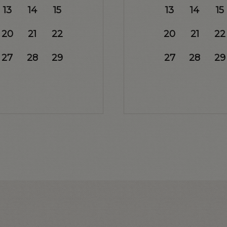
13
14
15
13
14
15
20
21
22
20
21
22
27
28
29
27
28
29