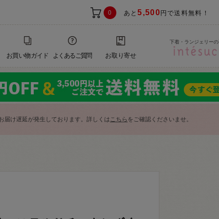
5,500
0
あと
円で送料無料！
下着・ランジェリーの
お買い物ガイド
よくあるご質問
お取り寄せ
お届け遅延が発生しております。詳しくは
こちら
をご確認くださいませ。