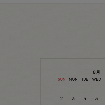
8
月
SUN
MON
TUE
WED
2
3
4
5