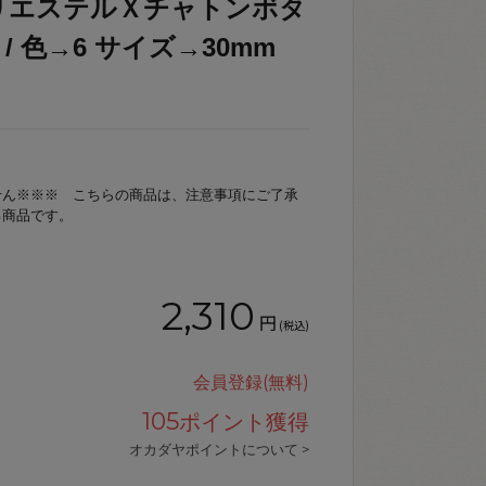
リエステルＸチャトンボタ
） / 色→6 サイズ→30mm
せん※※※ こちらの商品は、注意事項にご了承
る商品です。
2,310
円
(税込)
会員登録(無料)
105
ポイント獲得
オカダヤポイントについて >