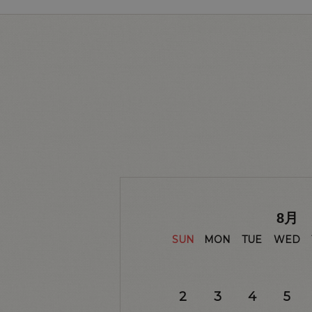
8
月
SUN
MON
TUE
WED
2
3
4
5