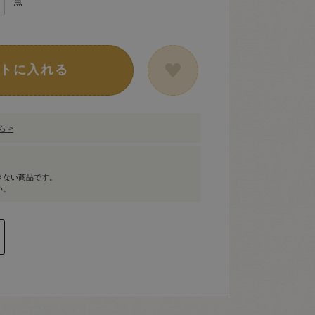
点
トに入れる
 >
きない商品です。
い。