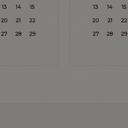
13
14
15
13
14
15
20
21
22
20
21
22
27
28
29
27
28
29