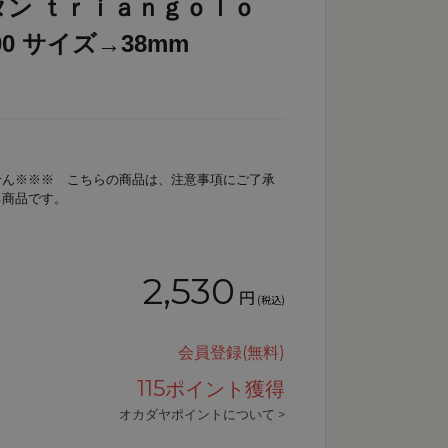
タン ｔｒｉａｎｇｏｌｏ
100 サイズ→38mm
せん※※※ こちらの商品は、注意事項にご了承
る商品です。
2,530
円
(税込)
会員登録(無料)
115
ポイント獲得
オカダヤポイントについて >