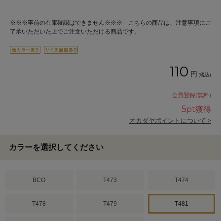
※※※事前の在庫確認はできません※※※ こちらの商品は、注意事項にご
了承いただいた上でご注文いただける商品です。
110
円
(税込)
会員登録(無料)
5
pt獲得
オカダヤポイントについて >
カラーを選択してください
BCO
T473
T474
T478
T479
T481