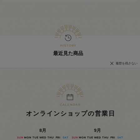
最近見た商品
履歴を残さない
オンラインショップの営業日
8
月
9
月
SUN
MON
TUE
WED
THU
FRI
SAT
SUN
MON
TUE
WED
THU
FRI
SAT