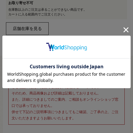
お取り寄せ不可
在庫数以上のご注文は承ることができない商品です。
カートに入る範囲内でご注文ください。
※新宿オカダヤ本店お取り扱い商品のご注文専用ページです※
こちらのページは、店頭にてあらかじめ商品詳細および商品コード
をご確認いただいた上でご注文いただけるページです。
そのため、商品画像および詳細は記載しておりません。
また、詳細につきましてのご案内、ご相談もオンラインショップ窓
口では承っておりません。
併せて下記のご説明事項につきましてもご確認、ご了承の上、ご注
文いただきますようお願いいたします。