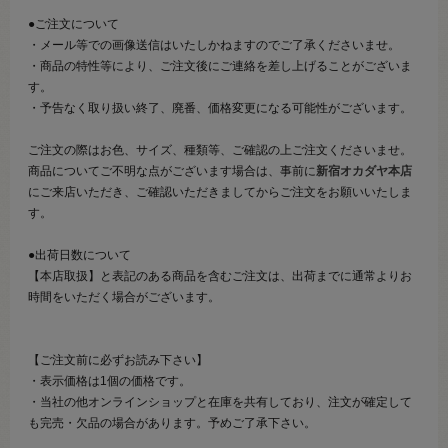
●ご注文について
・メール等での画像送信はいたしかねますのでご了承くださいませ。
・商品の特性等により、ご注文後にご連絡を差し上げることがございま
す。
・予告なく取り扱い終了、廃番、価格変更になる可能性がございます。
ご注文の際はお色、サイズ、種類等、ご確認の上ご注文くださいませ。
商品についてご不明な点がございます場合は、事前に
新宿オカダヤ本店
にご来店いただき、ご確認いただきましてからご注文をお願いいたしま
す。
●出荷日数について
【本店取扱】と表記のある商品を含むご注文は、出荷までに通常よりお
時間をいただく場合がございます。
【ご注文前に必ずお読み下さい】
・表示価格は1個の価格です。
・当社の他オンラインショップと在庫を共有しており、注文が確定して
も完売・欠品の場合があります。予めご了承下さい。