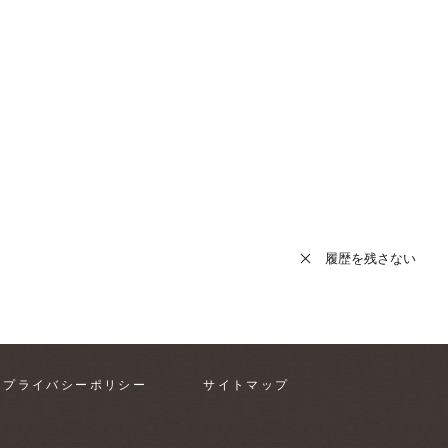
履歴を残さない
プライバシーポリシー
サイトマップ