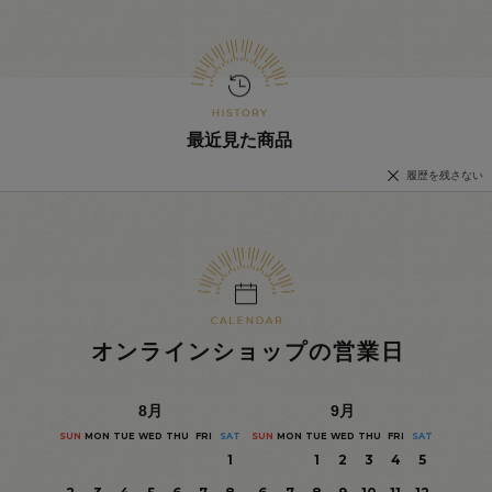
最近見た商品
履歴を残さない
オンラインショップの営業日
8
月
9
月
SUN
MON
TUE
WED
THU
FRI
SAT
SUN
MON
TUE
WED
THU
FRI
SAT
1
1
2
3
4
5