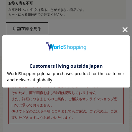
お取り寄せ不可
在庫数以上のご注文は承ることができない商品です。
カートに入る範囲内でご注文ください。
※新宿オカダヤ本店お取り扱い商品のご注文専用ページです※
こちらのページは、店頭にてあらかじめ商品詳細および商品コード
をご確認いただいた上でご注文いただけるページです。
そのため、商品画像および詳細は記載しておりません。
また、詳細につきましてのご案内、ご相談もオンラインショップ窓
口では承っておりません。
併せて下記のご説明事項につきましてもご確認、ご了承の上、ご注
文いただきますようお願いいたします。