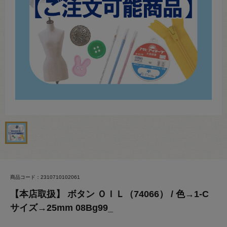
商品コード：2310710102061
【本店取扱】 ボタン ＯＩＬ（74066） / 色→1-C
サイズ→25mm 08Bg99_