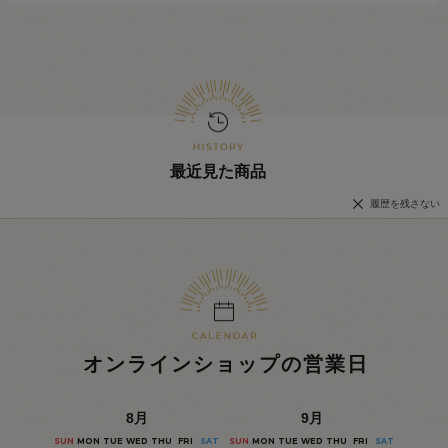
最近見た商品
履歴を残さない
オンラインショップの営業日
8
月
9
月
SUN
MON
TUE
WED
THU
FRI
SAT
SUN
MON
TUE
WED
THU
FRI
SAT