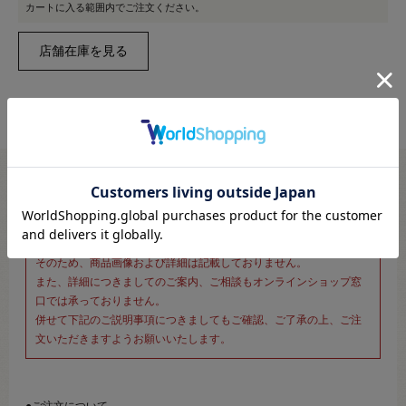
カートに入る範囲内でご注文ください。
※新宿オカダヤ本店お取り扱い商品のご注文専用ページです※
こちらのページは、店頭にてあらかじめ商品詳細および商品コード
をご確認いただいた上でご注文いただけるページです。
そのため、商品画像および詳細は記載しておりません。
また、詳細につきましてのご案内、ご相談もオンラインショップ窓
口では承っておりません。
併せて下記のご説明事項につきましてもご確認、ご了承の上、ご注
文いただきますようお願いいたします。
●ご注文について