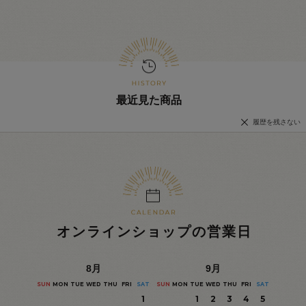
最近見た商品
履歴を残さない
オンラインショップの営業日
8
月
9
月
SUN
MON
TUE
WED
THU
FRI
SAT
SUN
MON
TUE
WED
THU
FRI
SAT
1
1
2
3
4
5