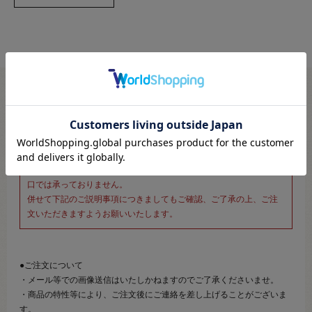
※新宿オカダヤ本店お取り扱い商品のご注文専用ページです※
こちらのページは、店頭にてあらかじめ商品詳細および商品コード
をご確認いただいた上でご注文いただけるページです。
そのため、商品画像および詳細は記載しておりません。
また、詳細につきましてのご案内、ご相談もオンラインショップ窓
口では承っておりません。
併せて下記のご説明事項につきましてもご確認、ご了承の上、ご注
文いただきますようお願いいたします。
●ご注文について
・メール等での画像送信はいたしかねますのでご了承くださいませ。
・商品の特性等により、ご注文後にご連絡を差し上げることがございま
す。