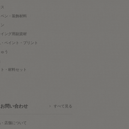
ース
ッペン・装飾材料
タン
ーイング用副資材
色・ペイント・プリント
しゅう
根
ット・材料セット
お問い合わせ
すべて見る
品・店舗について