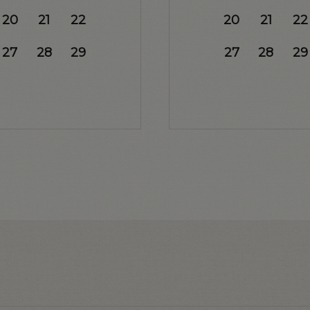
20
21
22
20
21
22
27
28
29
27
28
29