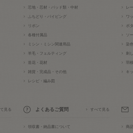
芯地・芯材・パッド類・中材
レ
ふちどり・パイピング
ワ
リボン
ボ
各種付属品
ソ
ミシン・ミシン関連用品
染
羊毛・フェルティング
刺
造花・花材
羽
雑貨・完成品・その他
キ
レシピ・編み図
よくあるご質問
て見る
すべて見る
領収書・納品書について
商