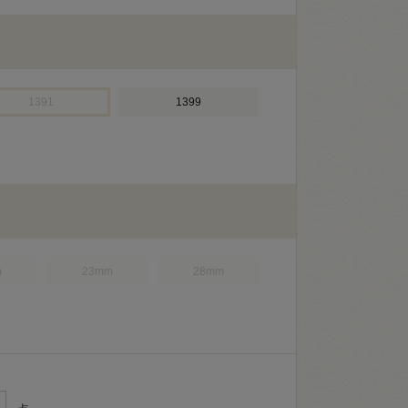
1391
1399
m
23mm
28mm