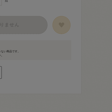
点
りません
きない商品です。
い。