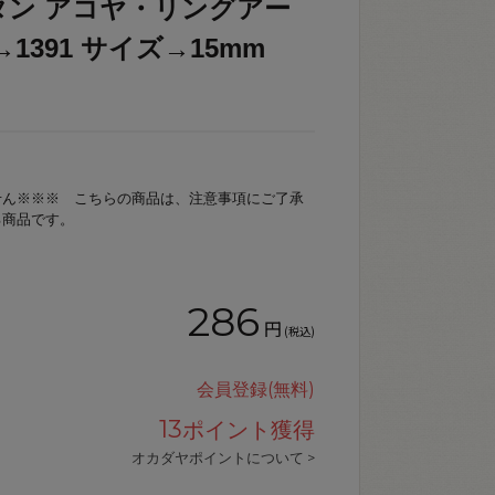
タン アコヤ・リングアー
色→1391 サイズ→15mm
せん※※※ こちらの商品は、注意事項にご了承
る商品です。
286
円
(税込)
会員登録(無料)
13
ポイント獲得
オカダヤポイントについて >