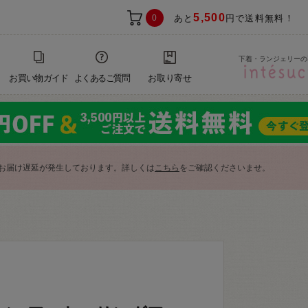
5,500
0
あと
円で送料無料！
下着・ランジェリーの
お買い物ガイド
よくあるご質問
お取り寄せ
お届け遅延が発生しております。詳しくは
こちら
をご確認くださいませ。