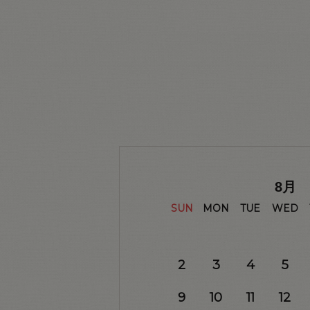
8
月
SUN
MON
TUE
WED
2
3
4
5
9
10
11
12