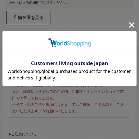
カートに入る範囲内でご注文ください。
※新宿オカダヤ本店お取り扱い商品のご注文専用ページです※
こちらのページは、店頭にてあらかじめ商品詳細および商品コード
をご確認いただいた上でご注文いただけるページです。
そのため、商品画像および詳細は記載しておりません。
また、詳細につきましてのご案内、ご相談もオンラインショップ窓
口では承っておりません。
併せて下記のご説明事項につきましてもご確認、ご了承の上、ご注
文いただきますようお願いいたします。
●ご注文について