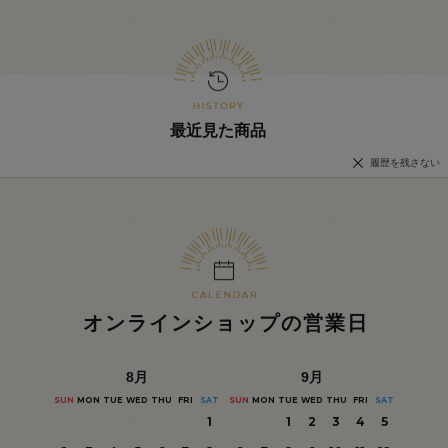
最近見た商品
履歴を残さない
オンラインショップの営業日
8
月
9
月
SUN
MON
TUE
WED
THU
FRI
SAT
SUN
MON
TUE
WED
THU
FRI
SAT
1
1
2
3
4
5