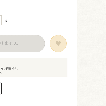
点
りません
きない商品です。
い。