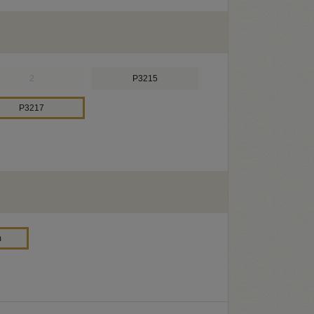
2
P3215
P3217
m