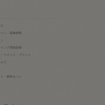
ース
ッペン・装飾材料
タン
ーイング用副資材
色・ペイント・プリント
しゅう
根
ット・材料セット