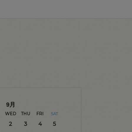
9
月
WED
THU
FRI
SAT
2
3
4
5