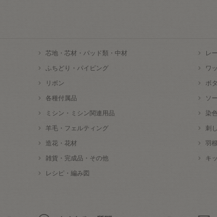
芯地・芯材・パッド類・中材
レ
ふちどり・パイピング
ワ
リボン
ボ
各種付属品
ソ
ミシン・ミシン関連用品
染
羊毛・フェルティング
刺
造花・花材
羽
雑貨・完成品・その他
キ
レシピ・編み図