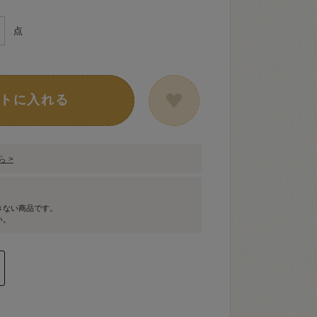
点
トに入れる
 >
きない商品です。
い。