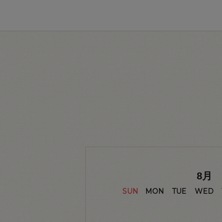
8
月
SUN
MON
TUE
WED