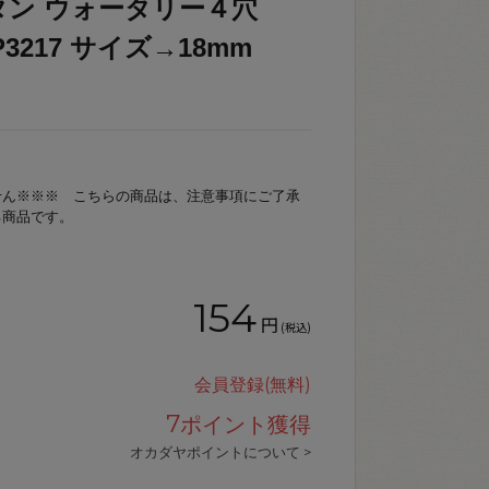
タン ウォータリー４穴
→P3217 サイズ→18mm
せん※※※ こちらの商品は、注意事項にご了承
る商品です。
154
円
(税込)
会員登録(無料)
7
ポイント獲得
オカダヤポイントについて >