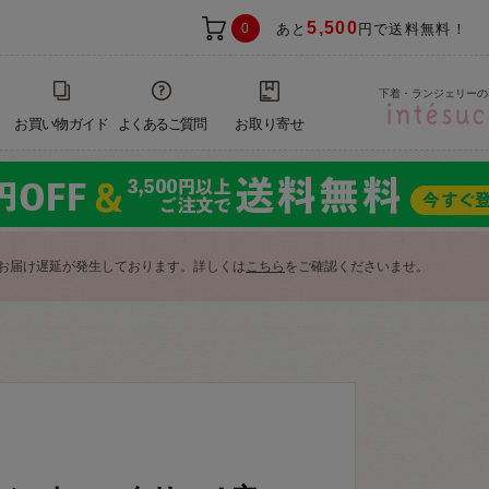
5,500
0
あと
円で送料無料！
下着・ランジェリーの
お買い物ガイド
よくあるご質問
お取り寄せ
お届け遅延が発生しております。詳しくは
こちら
をご確認くださいませ。