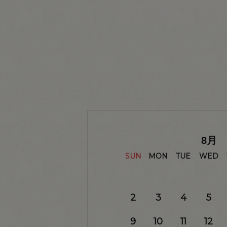
8
月
SUN
MON
TUE
WED
2
3
4
5
9
10
11
12