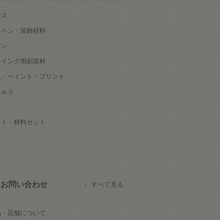
ース
ッペン・装飾材料
タン
ーイング用副資材
色・ペイント・プリント
しゅう
根
ット・材料セット
お問い合わせ
すべて見る
品・店舗について