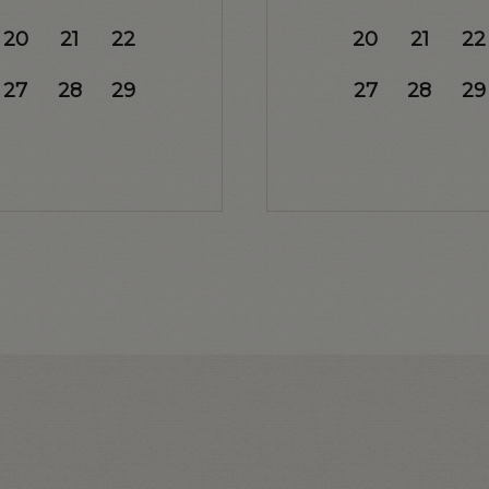
20
21
22
20
21
22
27
28
29
27
28
29