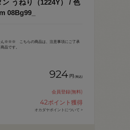
 うねり（1224Y） / 色
 08Bg99_
せん※※※ こちらの商品は、注意事項にご了承
る商品です。
924
円
(税込)
会員登録(無料)
42
ポイント獲得
オカダヤポイントについて >