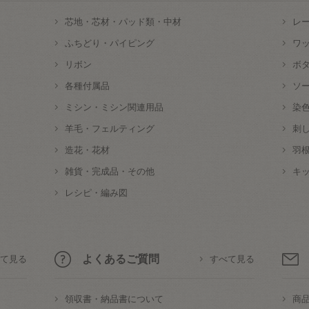
芯地・芯材・パッド類・中材
レ
ふちどり・パイピング
ワ
リボン
ボ
各種付属品
ソ
ミシン・ミシン関連用品
染
羊毛・フェルティング
刺
造花・花材
羽
雑貨・完成品・その他
キ
レシピ・編み図
よくあるご質問
て見る
すべて見る
領収書・納品書について
商