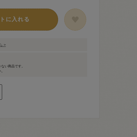
トに入れる
 >
きない商品です。
い。