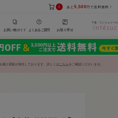
5,500
0
あと
円で送料無料！
下着・ランジェリーの
お買い物ガイド
よくあるご質問
お取り寄せ
お届け遅延が発生しております。詳しくは
こちら
をご確認くださいませ。