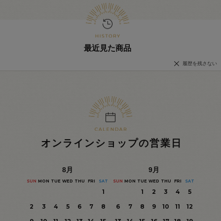
最近見た商品
履歴を残さない
オンラインショップの営業日
8
月
9
月
SUN
MON
TUE
WED
THU
FRI
SAT
SUN
MON
TUE
WED
THU
FRI
SAT
1
1
2
3
4
5
2
3
4
5
6
7
8
6
7
8
9
10
11
12