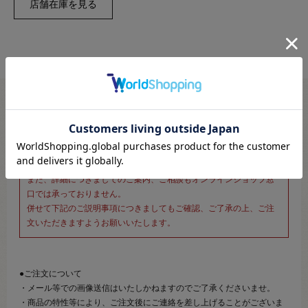
※新宿オカダヤ本店お取り扱い商品のご注文専用ページです※
こちらのページは、店頭にてあらかじめ商品詳細および商品コード
をご確認いただいた上でご注文いただけるページです。
そのため、商品画像および詳細は記載しておりません。
また、詳細につきましてのご案内、ご相談もオンラインショップ窓
口では承っておりません。
併せて下記のご説明事項につきましてもご確認、ご了承の上、ご注
文いただきますようお願いいたします。
●ご注文について
・メール等での画像送信はいたしかねますのでご了承くださいませ。
・商品の特性等により、ご注文後にご連絡を差し上げることがございま