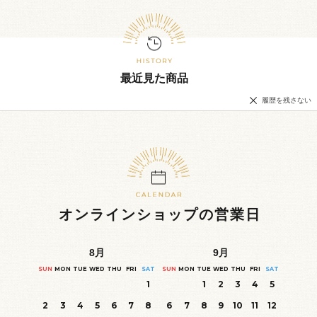
最近見た商品
履歴を残さない
オンラインショップの営業日
8
月
9
月
SUN
MON
TUE
WED
THU
FRI
SAT
SUN
MON
TUE
WED
THU
FRI
SAT
1
1
2
3
4
5
2
3
4
5
6
7
8
6
7
8
9
10
11
12