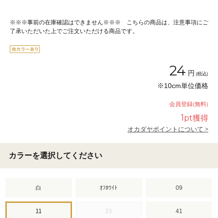
※※※事前の在庫確認はできません※※※ こちらの商品は、注意事項にご
了承いただいた上でご注文いただける商品です。
24
円
(税込)
※10cm単位価格
会員登録(無料)
1
pt獲得
オカダヤポイントについて >
カラーを選択してください
白
ｵﾌﾎﾜｲﾄ
09
11
33
41