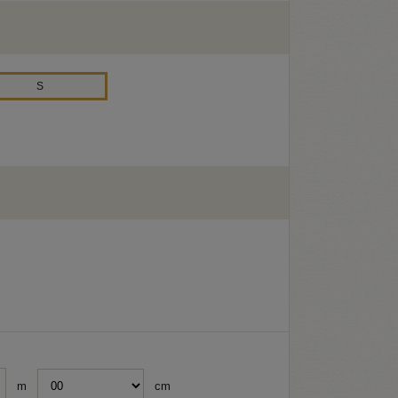
S
m
cm