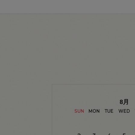
8
月
SUN
MON
TUE
WED