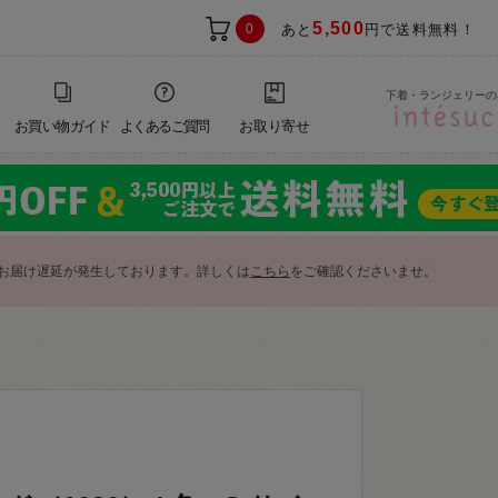
5,500
0
あと
円で送料無料！
下着・ランジェリーの
お買い物ガイド
よくあるご質問
お取り寄せ
お届け遅延が発生しております。詳しくは
こちら
をご確認くださいませ。