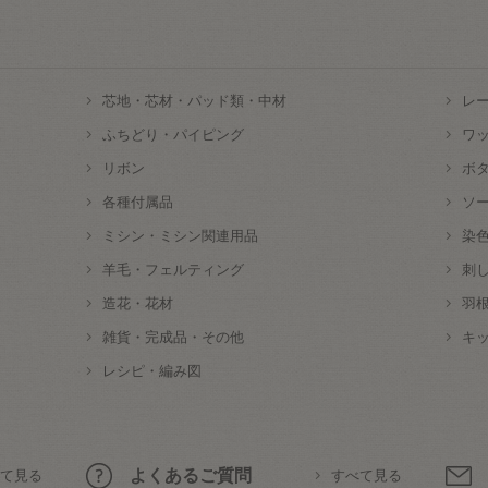
芯地・芯材・パッド類・中材
レ
ふちどり・パイピング
ワ
リボン
ボ
各種付属品
ソ
ミシン・ミシン関連用品
染
羊毛・フェルティング
刺
造花・花材
羽
雑貨・完成品・その他
キ
レシピ・編み図
よくあるご質問
て見る
すべて見る