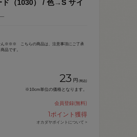
（1030） / 色→S サイ
_
せん※※※ こちらの商品は、注意事項にご了承
る商品です。
23
円
(税込)
※10cm単位の価格となります。
会員登録(無料)
1
ポイント獲得
オカダヤポイントについて >