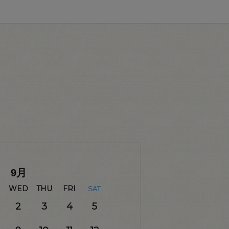
9
月
WED
THU
FRI
SAT
2
3
4
5