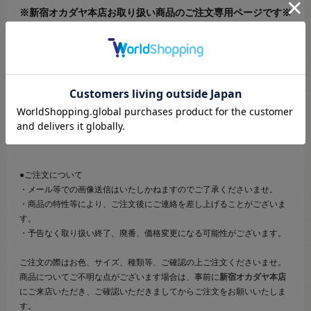
※新宿オカダヤ本店お取り扱い商品のご注文専用ページです※
こちらのページは、店頭にてあらかじめ商品詳細および商品コード
をご確認いただいた上でご注文いただけるページです。
そのため、商品画像および詳細は記載しておりません。
また、詳細につきましてのご案内、ご相談もオンラインショップ窓
口では承っておりません。
併せて下記のご説明事項につきましてもご確認、ご了承の上、ご注
文いただきますようお願いいたします。
●ご注文について
・メール等での画像送信はいたしかねますのでご了承くださいませ。
・商品の特性等により、ご注文後にご連絡を差し上げることがございま
す。
・予告なく取り扱い終了、廃番、価格変更になる可能性がございます。
ご注文の際はお色、サイズ、種類等、ご確認の上ご注文くださいませ。
商品についてご不明な点がございます場合は、事前に
新宿オカダヤ本店
にご来店いただき、ご確認いただきましてからご注文をお願いいたしま
す。