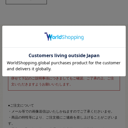
※新宿オカダヤ本店お取り扱い商品のご注文専用ページです※
こちらのページは、店頭にてあらかじめ商品詳細および商品コード
をご確認いただいた上でご注文いただけるページです。
そのため、商品画像および詳細は記載しておりません。
また、詳細につきましてのご案内、ご相談もオンラインショップ窓
口では承っておりません。
併せて下記のご説明事項につきましてもご確認、ご了承の上、ご注
文いただきますようお願いいたします。
●ご注文について
・メール等での画像送信はいたしかねますのでご了承くださいませ。
・商品の特性等により、ご注文後にご連絡を差し上げることがございま
す。