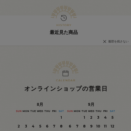
最近見た商品
履歴を残さない
オンラインショップの営業日
8
月
9
月
SUN
MON
TUE
WED
THU
FRI
SAT
SUN
MON
TUE
WED
THU
FRI
SAT
1
1
2
3
4
5
2
3
4
5
6
7
8
6
7
8
9
10
11
12