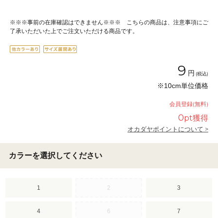
※※※事前の在庫確認はできません※※※ こちらの商品は、注意事項にご
了承いただいた上でご注文いただける商品です。
9
円
(税込)
※10cm単位価格
会員登録(無料)
0
pt獲得
オカダヤポイントについて >
カラーを選択してください
1
2
3
4
6
7