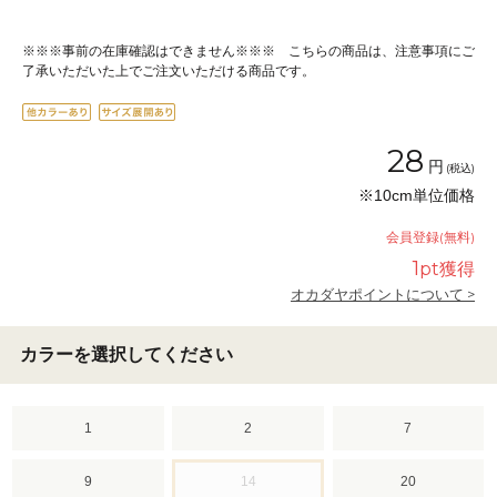
※※※事前の在庫確認はできません※※※ こちらの商品は、注意事項にご
了承いただいた上でご注文いただける商品です。
28
円
(税込)
※10cm単位価格
会員登録(無料)
1
pt獲得
オカダヤポイントについて >
カラーを選択してください
1
2
7
9
14
20