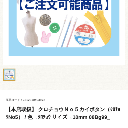
商品コード：2312310503972
【本店取扱】 クロチョウＮｏ５カイボタン（ｸﾛﾁｮ
ｳNo5） / 色→ｸﾛﾁｮｳ サイズ→10mm 08Bg99_