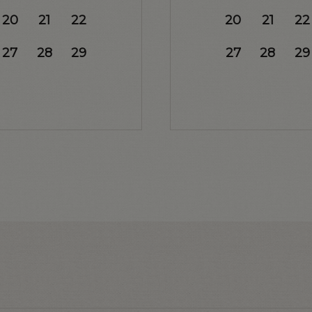
20
21
22
20
21
22
27
28
29
27
28
29