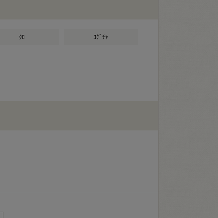
ｸﾛ
ｺｹﾞﾁｬ