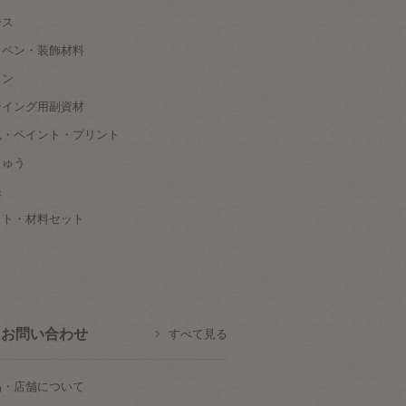
ース
ッペン・装飾材料
タン
ーイング用副資材
色・ペイント・プリント
しゅう
根
ット・材料セット
お問い合わせ
すべて見る
品・店舗について