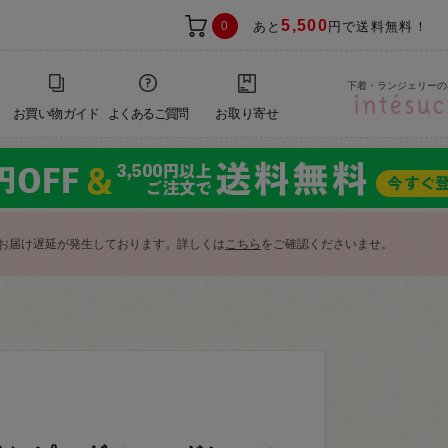
5,500
0
あと
円で送料無料！
下着・ランジェリーの
お買い物ガイド
よくあるご質問
お取り寄せ
お届け遅延が発生しております。詳しくは
こちら
をご確認くださいませ。