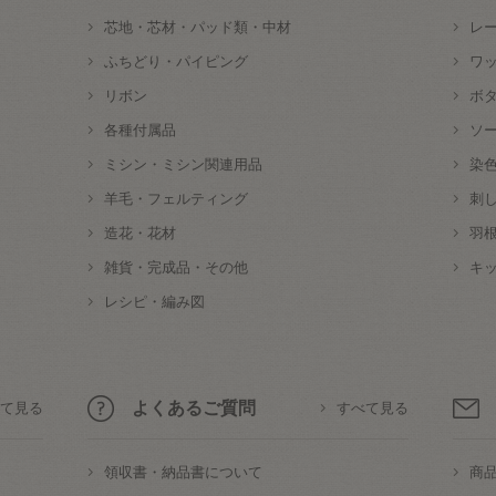
芯地・芯材・パッド類・中材
レ
ふちどり・パイピング
ワ
リボン
ボ
各種付属品
ソ
ミシン・ミシン関連用品
染
羊毛・フェルティング
刺
造花・花材
羽
雑貨・完成品・その他
キ
レシピ・編み図
よくあるご質問
て見る
すべて見る
領収書・納品書について
商