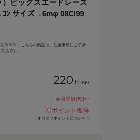
ラ）ピッグスエードレース
→ｺﾝ サイズ→6mφ 08Cl99_
せん※※※ こちらの商品は、注意事項にご了承
る商品です。
220
円
(税込)
会員登録(無料)
10
ポイント獲得
オカダヤポイントについて >