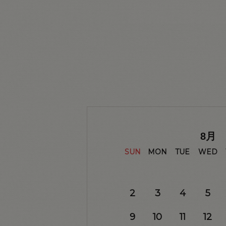
8
月
SUN
MON
TUE
WED
2
3
4
5
9
10
11
12