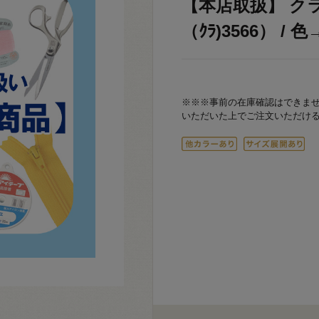
【本店取扱】 ク
（ｸﾗ)3566） / 色
※※※事前の在庫確認はできま
いただいた上でご注文いただけ