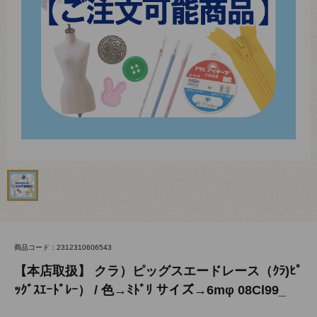
商品コード：2312310606543
【本店取扱】 クラ）ピッグスエードレース（ｸﾗ)ﾋﾟ
ｯｸﾞｽｴｰﾄﾞﾚｰ） / 色→ﾐﾄﾞﾘ サイズ→6mφ 08Cl99_