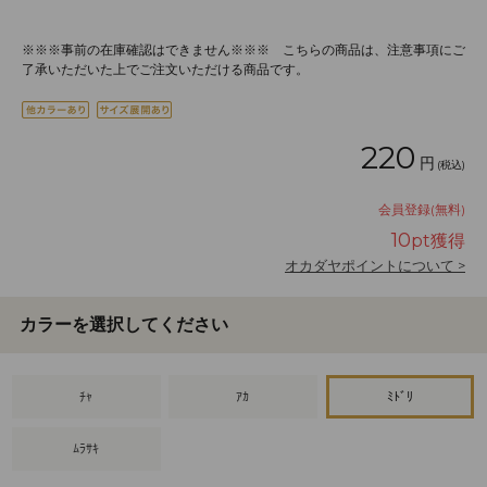
※※※事前の在庫確認はできません※※※ こちらの商品は、注意事項にご
了承いただいた上でご注文いただける商品です。
220
円
(税込)
会員登録(無料)
10
pt獲得
オカダヤポイントについて >
カラーを選択してください
ﾁｬ
ｱｶ
ﾐﾄﾞﾘ
ﾑﾗｻｷ