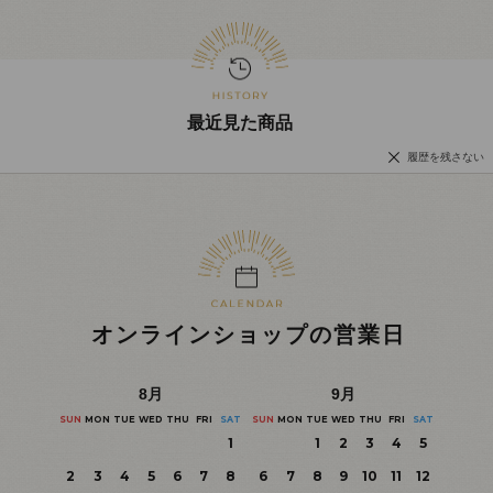
最近見た商品
履歴を残さない
オンラインショップの営業日
8
月
9
月
SUN
MON
TUE
WED
THU
FRI
SAT
SUN
MON
TUE
WED
THU
FRI
SAT
1
1
2
3
4
5
2
3
4
5
6
7
8
6
7
8
9
10
11
12