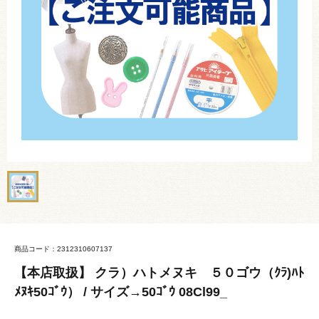
商品コード：2312310607137
【本店取扱】 クラ）ハトメヌキ ５０ゴウ（ｸﾗ)ﾊﾄ
ﾒﾇｷ50ｺﾞｳ） / サイズ→50ｺﾞｳ 08Cl99_