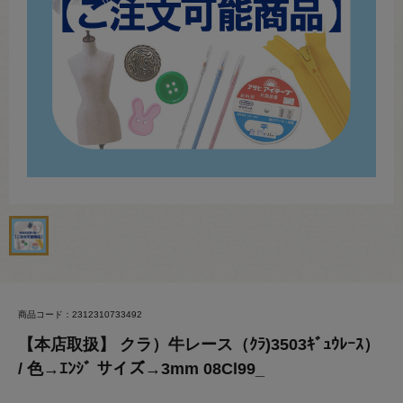
商品コード：2312310733492
【本店取扱】 クラ）牛レース（ｸﾗ)3503ｷﾞｭｳﾚｰｽ）
/ 色→ｴﾝｼﾞ サイズ→3mm 08Cl99_