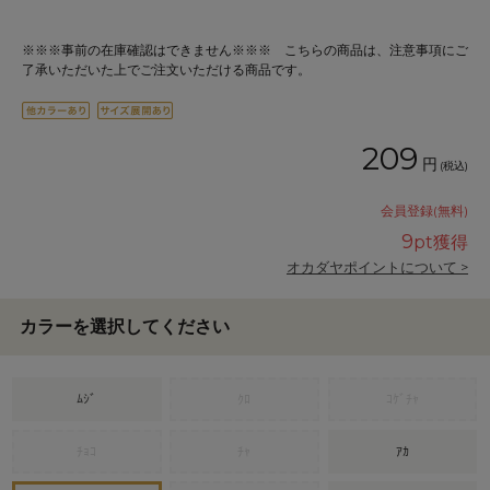
※※※事前の在庫確認はできません※※※ こちらの商品は、注意事項にご
了承いただいた上でご注文いただける商品です。
209
円
(税込)
会員登録(無料)
9
pt獲得
オカダヤポイントについて >
カラーを選択してください
ﾑｼﾞ
ｸﾛ
ｺｹﾞﾁｬ
ﾁｮｺ
ﾁｬ
ｱｶ