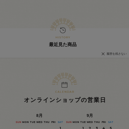
最近見た商品
履歴を残さない
オンラインショップの営業日
8
月
9
月
SUN
MON
TUE
WED
THU
FRI
SAT
SUN
MON
TUE
WED
THU
FRI
SAT
1
1
2
3
4
5