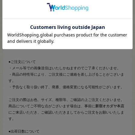
こちらのページは、店頭にてあらかじめ商品詳細および商品コード
をご確認いただいた上でご注文いただけるページです。
そのため、商品画像および詳細は記載しておりません。
また、詳細につきましてのご案内、ご相談もオンラインショップ窓
口では承っておりません。
併せて下記のご説明事項につきましてもご確認、ご了承の上、ご注
文いただきますようお願いいたします。
●ご注文について
・メール等での画像送信はいたしかねますのでご了承くださいませ。
・商品の特性等により、ご注文後にご連絡を差し上げることがございま
す。
・予告なく取り扱い終了、廃番、価格変更になる可能性がございます。
ご注文の際はお色、サイズ、種類等、ご確認の上ご注文くださいませ。
商品についてご不明な点がございます場合は、事前に
新宿オカダヤ本店
にご来店いただき、ご確認いただきましてからご注文をお願いいたしま
す。
●出荷日数について