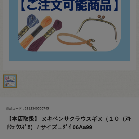
商品コード：2312340506745
【本店取扱】 ヌキベンサクラウスギヌ（１０（ﾇｷ
ｻｸﾗ ｳｽｷﾞﾇ） / サイズ→ﾀﾞｲ 06Aa99_