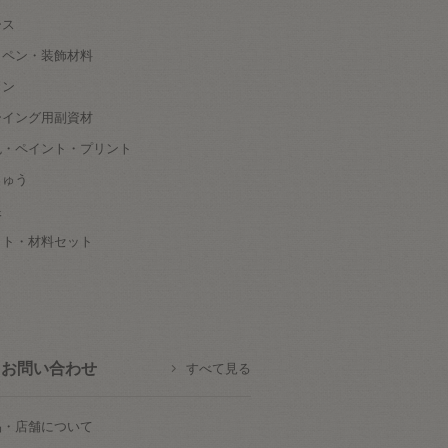
ース
ッペン・装飾材料
タン
ーイング用副資材
色・ペイント・プリント
しゅう
根
ット・材料セット
お問い合わせ
すべて見る
品・店舗について