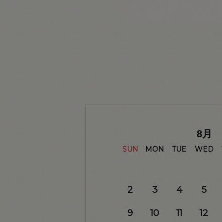
8
月
SUN
MON
TUE
WED
2
3
4
5
9
10
11
12