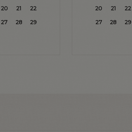
20
21
22
20
21
22
27
28
29
27
28
29