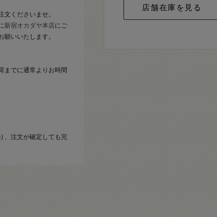
注文くださいませ。
に
新宿オカダヤ本店
にご
お願いいたします。
荷までに通常よりお時間
り、注文が確定しても完