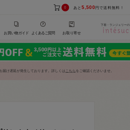
5,500
0
あと
円で送料無料！
下着・ランジェリーの
お買い物ガイド
よくあるご質問
お取り寄せ
お届け遅延が発生しております。詳しくは
こちら
をご確認くださいませ。