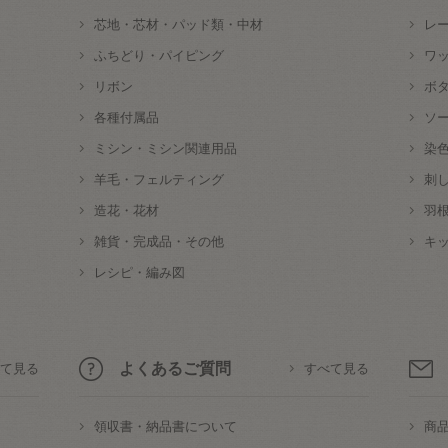
芯地・芯材・パッド類・中材
レ
ふちどり・パイピング
ワ
リボン
ボ
各種付属品
ソ
ミシン・ミシン関連用品
染
羊毛・フェルティング
刺
造花・花材
羽
雑貨・完成品・その他
キ
レシピ・編み図
よくあるご質問
て見る
すべて見る
領収書・納品書について
商