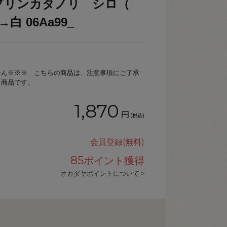
プリンカタノリ シロ（
色→白 06Aa99_
せん※※※ こちらの商品は、注意事項にご了承
る商品です。
1,870
円
(税込)
会員登録(無料)
85
ポイント獲得
オカダヤポイントについて >