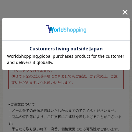
※新宿オカダヤ本店お取り扱い商品のご注文専用ページです※
こちらのページは、店頭にてあらかじめ商品詳細および商品コード
をご確認いただいた上でご注文いただけるページです。
そのため、商品画像および詳細は記載しておりません。
また、詳細につきましてのご案内、ご相談もオンラインショップ窓
口では承っておりません。
併せて下記のご説明事項につきましてもご確認、ご了承の上、ご注
文いただきますようお願いいたします。
●ご注文について
・メール等での画像送信はいたしかねますのでご了承くださいませ。
・商品の特性等により、ご注文後にご連絡を差し上げることがございま
す。
・予告なく取り扱い終了、廃番、価格変更になる可能性がございます。