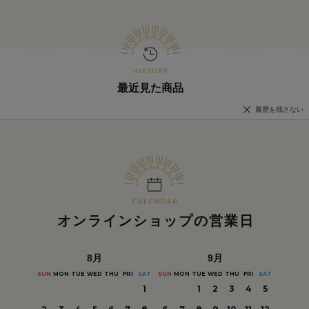
最近見た商品
履歴を残さない
オンラインショップの営業日
8
月
9
月
SUN
MON
TUE
WED
THU
FRI
SAT
SUN
MON
TUE
WED
THU
FRI
SAT
1
1
2
3
4
5