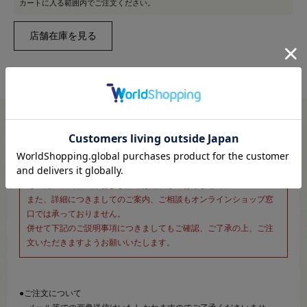
カートに入る範囲内でご注文ください。
※新宿オカダヤ本店お取り扱い商品のご注文専用ページです※
こちらのページは、店頭にてあらかじめ商品詳細および商品コード
をご確認いただいた上でご注文いただけるページです。
そのため、商品画像および詳細は記載しておりません。
また、詳細につきましてのご案内、ご相談もオンラインショップ窓
口では承っておりません。
併せて下記のご説明事項につきましてもご確認、ご了承の上、ご注
文いただきますようお願いいたします。
●ご注文について